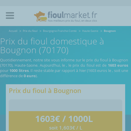
Accueil
Prix du fioul
Bourgogne-Franche-Comte
Haute-Saone
Bougnon
Prix du fioul domestique à
Bougnon (70170)
Quotidiennement, notre site vous informe sur le prix du fioul à Bougnon
(70170), Haute-Saone.
Aujourd’hui, le
,
le prix du fioul est de
1603 euros
pour
1000 litres
. Il reste stable par rapport à hier (1603 euros le
, soit une
différence de
0 euro
).
Prix du fioul à
Bougnon
1603
€ / 1000L
soit 1,603€ / L