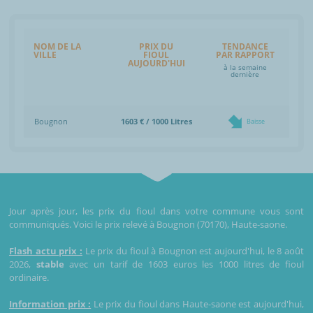
NOM DE LA
PRIX DU
TENDANCE
VILLE
FIOUL
PAR RAPPORT
AUJOURD'HUI
à la semaine
dernière
Bougnon
1603 € / 1000 Litres
Baisse
Jour après jour, les prix du fioul dans votre commune vous sont
communiqués. Voici le prix relevé à Bougnon (70170), Haute-saone.
Flash actu prix :
Le prix du fioul à Bougnon est aujourd'hui, le 8 août
2026,
stable
avec un tarif de 1603 euros les 1000 litres de fioul
ordinaire.
Information prix :
Le prix du fioul dans Haute-saone est aujourd'hui,