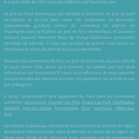
le 8 août 2026, de 1597 euros les 1000 litres de fioul ordinaire.
Le prix du fioul domestique est sensible à l'évolution du prix du baril
de pétrole, et ce prix peut varier très localement. La dimension
internationale gravitant autour du commerce du pétrole est
importante dans la fixation du prix du fioul domestique, et plusieurs
facteurs peuvent intervenir (taux de change dollar/euro, production
mondiale de pétrole). Il n'est pas possible de prévoir une hausse ou
une baisse du cours du pétrole du jour au lendemain.
Réalisez une commande de fioul un jour où le prix est plus bas afin de
le payer moins cher, avant qu'il remonte. Ne perdez pas une seule
information sur fioulmarket.fr, nous nous efforçons de vous apporter
chaque semaine les réponses à toutes vos questions sur le fioul et son
prix à Bougnon.
À noter, fioulmarket.fr livre également du fioul dans les communes
suivantes :
Amoncourt
,
Chargey-Lès-Port
,
Chaux-Lès-Port
,
Conflandey
,
Grattery
,
Port-Sur-Saône
,
Provenchère
,
Scye
,
Vauchoux
,
Villers-Sur-
Port
.
Les climats océaniques, méridional et continental se croisent en région
Bourgogne-Franche-Comté. Dans le Morvan au centre de la région, les
hivers sont froids et les étés sont doux, marqués par de nombreuses