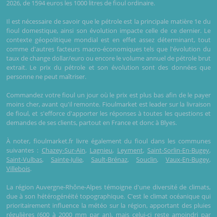
2026, de 1594 euros les 1000 litres de fioul ordinaire.
Il est nécessaire de savoir que le pétrole est la principale matière 1e du
fioul domestique, ainsi son évolution impacte celle de ce dernier. Le
contexte géopolitique mondial est en effet assez déterminant, tout
comme d'autres facteurs macro-économiques tels que l'évolution du
taux de change dollar/euro ou encore le volume annuel de pétrole brut
extrait. Le prix du pétrole et son évolution sont des données que
personne ne peut maîtriser.
Commandez votre fioul un jour où le prix est plus bas afin de le payer
moins cher, avant qu'il remonte. Fioulmarket est leader sur la livraison
de fioul, et s'efforce d'apporter les réponses à toutes les questions et
demandes de ses clients, partout en France et donc à Blyes.
À noter, fioulmarket.fr livre également du fioul dans les communes
suivantes :
Chazey-Sur-Ain
,
Lagnieu
,
Leyment
,
Saint-Sorlin-En-Bugey
,
Saint-Vulbas
,
Sainte-Julie
,
Sault-Brénaz
,
Souclin
,
Vaux-En-Bugey
,
Villebois
.
La région Auvergne-Rhône-Alpes témoigne d'une diversité de climats,
due à son hétérogénéité topographique. C'est le climat océanique qui
prioritairement influence la météo sur la région, apportant des pluies
régulières (600 à 2000 mm par an), mais celui-ci reste amoindri par