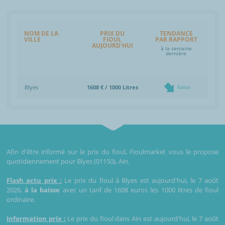
NOM DE LA
PRIX DU
TENDANCE
VILLE
FIOUL
PAR RAPPORT
AUJOURD'HUI
à la semaine
dernière
Blyes
1608 € / 1000 Litres
Baisse
Afin d'être informé sur le prix du fioul, Fioulmarket vous le propose
quotidiennement pour Blyes (01150), Ain.
Flash actu prix :
Le prix du fioul à Blyes est aujourd'hui, le 7 août
2026,
à la baisse
avec un tarif de 1608 euros les 1000 litres de fioul
ordinaire.
Information prix :
Le prix du fioul dans Ain est aujourd'hui, le 7 août