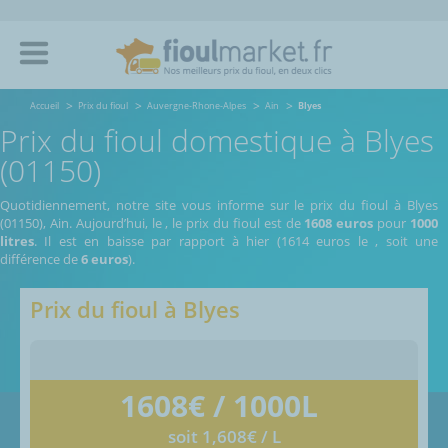
Accueil
Prix du fioul
Auvergne-Rhone-Alpes
Ain
Blyes
Prix du fioul domestique à Blyes
(01150)
Quotidiennement, notre site vous informe sur le prix du fioul à Blyes
(01150), Ain.
Aujourd’hui, le
,
le prix du fioul est de
1608 euros
pour
1000
litres
. Il est en baisse par rapport à hier (1614 euros le
, soit une
différence de
6 euros
).
Prix du fioul à
Blyes
1608
€ / 1000L
soit 1,608€ / L