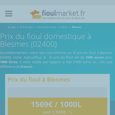
Accueil
Prix du fioul
Hauts-De-France
Aisne
Blesmes
Prix du fioul domestique à
Blesmes (02400)
Quotidiennement, notre site vous informe sur le prix du fioul à Blesmes
(02400), Aisne.
Aujourd’hui, le
,
le prix du fioul est de
1569 euros
pour
1000 litres
. Il reste stable par rapport à hier (1569 euros le
, soit une
différence de
0 euro
).
Prix du fioul à
Blesmes
1569
€ / 1000L
soit 1,569€ / L