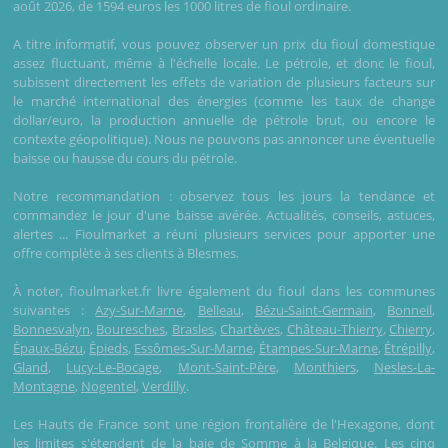
août 2026, de 1594 euros les 1000 litres de fioul ordinaire.
A titre informatif, vous pouvez observer un prix du fioul domestique
assez fluctuant, même à l'échelle locale. Le pétrole, et donc le fioul,
subissent directement les effets de variation de plusieurs facteurs sur
le marché international des énergies (comme les taux de change
dollar/euro, la production annuelle de pétrole brut, ou encore le
contexte géopolitique). Nous ne pouvons pas annoncer une éventuelle
baisse ou hausse du cours du pétrole.
Notre recommandation : observez tous les jours la tendance et
commandez le jour d'une baisse avérée. Actualités, conseils, astuces,
alertes ... Fioulmarket a réuni plusieurs services pour apporter une
offre complète à ses clients à Blesmes.
À noter, fioulmarket.fr livre également du fioul dans les communes
suivantes :
Azy-Sur-Marne
,
Belleau
,
Bézu-Saint-Germain
,
Bonneil
,
Bonnesvalyn
,
Bouresches
,
Brasles
,
Chartèves
,
Château-Thierry
,
Chierry
,
Épaux-Bézu
,
Épieds
,
Essômes-Sur-Marne
,
Étampes-Sur-Marne
,
Étrépilly
,
Gland
,
Lucy-Le-Bocage
,
Mont-Saint-Père
,
Monthiers
,
Nesles-La-
Montagne
,
Nogentel
,
Verdilly
.
Les Hauts de France sont une région frontalière de l'Hexagone, dont
les limites s'étendent de la baie de Somme à la Belgique. Les cinq