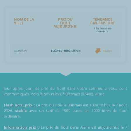
NOM DE LA
PRIX DU
TENDANCE
VILLE
FIOUL
PAR RAPPORT
AUJOURD'HUI
à la semaine
dernière
Blesmes
1569 € / 1000 Litres
Hausse
Jour après jour, les prix du fioul dans votre commune vous sont
communiqués. Voici le prix relevé à Blesmes (02400), Aisne.
Flash actu prix :
Le prix du fioul à Blesmes est aujourd'hui, le 7 août
2026,
stable
avec un tarif de 1569 euros les 1000 litres de fioul
ordinaire.
Information prix :
Le prix du fioul dans Aisne est aujourd'hui, le 7