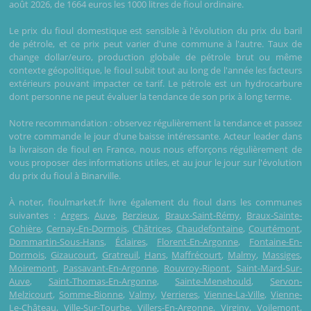
août 2026, de 1664 euros les 1000 litres de fioul ordinaire.
Le prix du fioul domestique est sensible à l'évolution du prix du baril
de pétrole, et ce prix peut varier d'une commune à l'autre. Taux de
change dollar/euro, production globale de pétrole brut ou même
contexte géopolitique, le fioul subit tout au long de l'année les facteurs
extérieurs pouvant impacter ce tarif. Le pétrole est un hydrocarbure
dont personne ne peut évaluer la tendance de son prix à long terme.
Notre recommandation : observez régulièrement la tendance et passez
votre commande le jour d'une baisse intéressante. Acteur leader dans
la livraison de fioul en France, nous nous efforçons régulièrement de
vous proposer des informations utiles, et au jour le jour sur l'évolution
du prix du fioul à Binarville.
À noter, fioulmarket.fr livre également du fioul dans les communes
suivantes :
Argers
,
Auve
,
Berzieux
,
Braux-Saint-Rémy
,
Braux-Sainte-
Cohière
,
Cernay-En-Dormois
,
Châtrices
,
Chaudefontaine
,
Courtémont
,
Dommartin-Sous-Hans
,
Éclaires
,
Florent-En-Argonne
,
Fontaine-En-
Dormois
,
Gizaucourt
,
Gratreuil
,
Hans
,
Maffrécourt
,
Malmy
,
Massiges
,
Moiremont
,
Passavant-En-Argonne
,
Rouvroy-Ripont
,
Saint-Mard-Sur-
Auve
,
Saint-Thomas-En-Argonne
,
Sainte-Menehould
,
Servon-
Melzicourt
,
Somme-Bionne
,
Valmy
,
Verrieres
,
Vienne-La-Ville
,
Vienne-
Le-Château
,
Ville-Sur-Tourbe
,
Villers-En-Argonne
,
Virginy
,
Voilemont
,