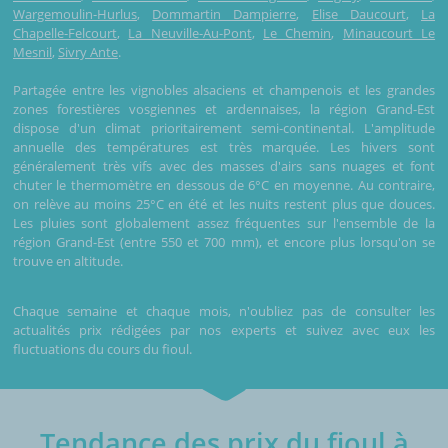
Wargemoulin-Hurlus
,
Dommartin Dampierre
,
Elise Daucourt
,
La
Chapelle-Felcourt
,
La Neuville-Au-Pont
,
Le Chemin
,
Minaucourt Le
Mesnil
,
Sivry Ante
.
Partagée entre les vignobles alsaciens et champenois et les grandes
zones forestières vosgiennes et ardennaises, la région Grand-Est
dispose d'un climat prioritairement semi-continental. L'amplitude
annuelle des températures est très marquée. Les hivers sont
généralement très vifs avec des masses d'airs sans nuages et font
chuter le thermomètre en dessous de 6°C en moyenne. Au contraire,
on relève au moins 25°C en été et les nuits restent plus que douces.
Les pluies sont globalement assez fréquentes sur l'ensemble de la
région Grand-Est (entre 550 et 700 mm), et encore plus lorsqu'on se
trouve en altitude.
Chaque semaine et chaque mois, n'oubliez pas de consulter les
actualités prix rédigées par nos experts et suivez avec eux les
fluctuations du cours du fioul.
Tendance des prix du fioul à