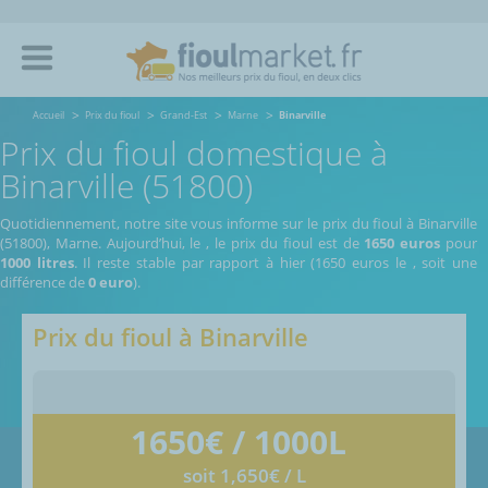
Accueil
Prix du fioul
Grand-Est
Marne
Binarville
Prix du fioul domestique à
Binarville (51800)
Quotidiennement, notre site vous informe sur le prix du fioul à Binarville
(51800), Marne.
Aujourd’hui, le
,
le prix du fioul est de
1650 euros
pour
1000 litres
. Il reste stable par rapport à hier (1650 euros le
, soit une
différence de
0 euro
).
Prix du fioul à
Binarville
1650
€ / 1000L
soit 1,650€ / L