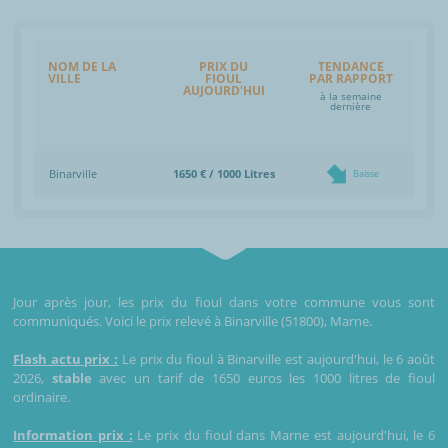
NOM DE LA
PRIX DU
TENDANCE
VILLE
FIOUL
PAR RAPPORT
AUJOURD'HUI
à la semaine
dernière
Binarville
1650 € / 1000 Litres
Baisse
Jour après jour, les prix du fioul dans votre commune vous sont
communiqués. Voici le prix relevé à Binarville (51800), Marne.
Flash actu prix :
Le prix du fioul à Binarville est aujourd'hui, le 6 août
2026,
stable
avec un tarif de 1650 euros les 1000 litres de fioul
ordinaire.
Information prix :
Le prix du fioul dans Marne est aujourd'hui, le 6