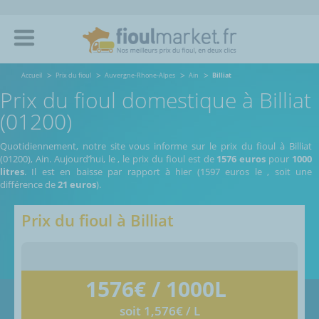
Accueil
Prix du fioul
Auvergne-Rhone-Alpes
Ain
Billiat
Prix du fioul domestique à Billiat
(01200)
Quotidiennement, notre site vous informe sur le prix du fioul à Billiat
(01200), Ain.
Aujourd’hui, le
,
le prix du fioul est de
1576 euros
pour
1000
litres
. Il est en baisse par rapport à hier (1597 euros le
, soit une
différence de
21 euros
).
Prix du fioul à
Billiat
1576
€ / 1000L
soit 1,576€ / L