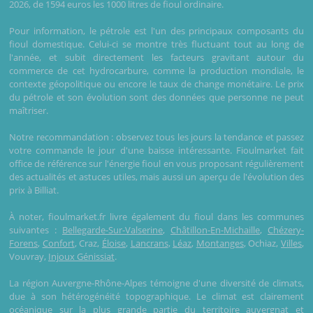
2026, de 1594 euros les 1000 litres de fioul ordinaire.
Pour information, le pétrole est l'un des principaux composants du
fioul domestique. Celui-ci se montre très fluctuant tout au long de
l'année, et subit directement les facteurs gravitant autour du
commerce de cet hydrocarbure, comme la production mondiale, le
contexte géopolitique ou encore le taux de change monétaire. Le prix
du pétrole et son évolution sont des données que personne ne peut
maîtriser.
Notre recommandation : observez tous les jours la tendance et passez
votre commande le jour d'une baisse intéressante. Fioulmarket fait
office de référence sur l'énergie fioul en vous proposant régulièrement
des actualités et astuces utiles, mais aussi un aperçu de l'évolution des
prix à Billiat.
À noter, fioulmarket.fr livre également du fioul dans les communes
suivantes :
Bellegarde-Sur-Valserine
,
Châtillon-En-Michaille
,
Chézery-
Forens
,
Confort
, Craz,
Éloise
,
Lancrans
,
Léaz
,
Montanges
, Ochiaz,
Villes
,
Vouvray,
Injoux Génissiat
.
La région Auvergne-Rhône-Alpes témoigne d'une diversité de climats,
due à son hétérogénéité topographique. Le climat est clairement
océanique sur la plus grande partie du territoire auvergnat et