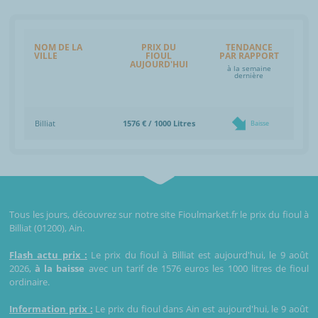
NOM DE LA
PRIX DU
TENDANCE
VILLE
FIOUL
PAR RAPPORT
AUJOURD'HUI
à la semaine
dernière
Billiat
1576 € / 1000 Litres
Baisse
Tous les jours, découvrez sur notre site Fioulmarket.fr le prix du fioul à
Billiat (01200), Ain.
Flash actu prix :
Le prix du fioul à Billiat est aujourd'hui, le 9 août
2026,
à la baisse
avec un tarif de 1576 euros les 1000 litres de fioul
ordinaire.
Information prix :
Le prix du fioul dans Ain est aujourd'hui, le 9 août