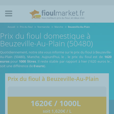
Accueil
Prix du fioul
Normandie
Manche
Beuzeville-Au-Plain
Prix du fioul domestique à
Beuzeville-Au-Plain (50480)
Quotidiennement, notre site vous informe sur le prix du fioul à Beuzeville-
Au-Plain (50480), Manche.
Aujourd’hui, le
,
le prix du fioul est de
1620
euros
pour
1000 litres
. Il reste stable par rapport à hier (1620 euros le
,
soit une différence de
0 euro
).
Prix du fioul à
Beuzeville-Au-Plain
1620
€ / 1000L
soit 1,620€ / L