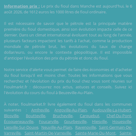
Information prix :
Le prix du fioul dans Manche est aujourd'hui, le 6
août 2026, de 1612 euros les 1000 litres de fioul ordinaire.
Il est nécessaire de savoir que le pétrole est la principale matière
première du fioul domestique, ainsi son évolution impacte celle de ce
dernier. Dans un climat international évoluant tout au long de l'année,
plusieurs facteurs impactent les tarifs à l'achat, comme la production
mondiale de pétrole brut, les évolutions du taux de change
dollar/euro, ou encore le contexte géopolitique. Il est impossible
d'anticiper l'évolution des prix du pétrole et donc du fioul.
Notre service d'alerte vous permet de faire des économies et d'acheter
du fioul lorsqu'il est moins cher. Toutes les informations que vous
recherchez et l'évolution du prix du fioul chez vous sont réunies sur
Fioulmarkt.fr : découvrez nos actus, astuces et conseils. Suivez ici
l'évolution du cours du fioul à Beuzeville-Au-Plain.
À noter, fioulmarket.fr livre également du fioul dans les communes
suivantes :
Amfreville
,
Angoville-Au-Plain
,
Audouville-La-Hubert
,
Blosville
,
Boutteville
,
Brucheville
,
Carquebut
,
Chef-Du-Pont
,
Écoqueneauville
,
Foucarville
,
Gourbesville
,
Hiesville
,
Houesville
,
Liesville-Sur-Douve
,
Neuville-Au-Plain
,
Ravenoville
,
Saint-Germain-De-
Varreville
,
Saint-Martin-De-Varreville
,
Sainte-Marie-Du-Mont
,
Sainte-