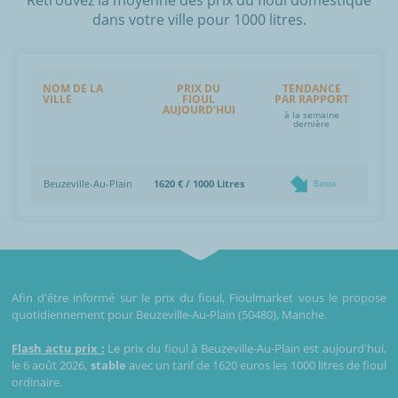
dans votre ville pour 1000 litres.
NOM DE LA
PRIX DU
TENDANCE
VILLE
FIOUL
PAR RAPPORT
AUJOURD'HUI
à la semaine
dernière
Beuzeville-Au-Plain
1620 € / 1000 Litres
Baisse
Afin d'être informé sur le prix du fioul, Fioulmarket vous le propose
quotidiennement pour Beuzeville-Au-Plain (50480), Manche.
Flash actu prix :
Le prix du fioul à Beuzeville-Au-Plain est aujourd'hui,
le 6 août 2026,
stable
avec un tarif de 1620 euros les 1000 litres de fioul
ordinaire.