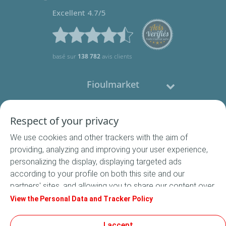
Excellent 4.7/5
basé sur
138 782
avis clients
Fioulmarket
Fioul domestique
Respect of your privacy
We use cookies and other trackers with the aim of
Nous contacter
providing, analyzing and improving your user experience,
personalizing the display, displaying targeted ads
Suivez-nous
according to your profile on both this site and our
partners' sites, and allowing you to share our content over
social media. In accordance with French legislation,
View the Personal Data and Tracker Policy
certain audience measurement cookies are stored by
default. You can change your cookie settings at any time
I accept