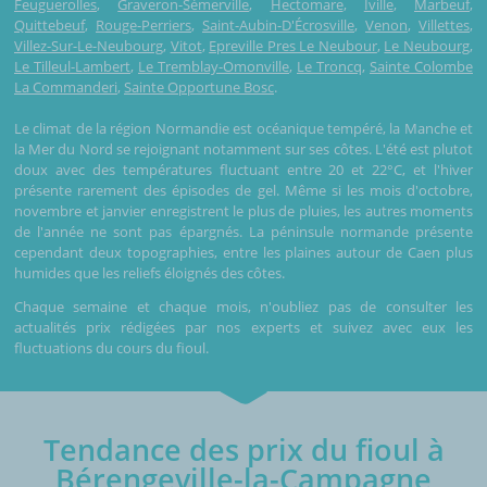
Feuguerolles
,
Graveron-Sémerville
,
Hectomare
,
Iville
,
Marbeuf
,
Quittebeuf
,
Rouge-Perriers
,
Saint-Aubin-D'Écrosville
,
Venon
,
Villettes
,
Villez-Sur-Le-Neubourg
,
Vitot
,
Epreville Pres Le Neubour
,
Le Neubourg
,
Le Tilleul-Lambert
,
Le Tremblay-Omonville
,
Le Troncq
,
Sainte Colombe
La Commanderi
,
Sainte Opportune Bosc
.
Le climat de la région Normandie est océanique tempéré, la Manche et
la Mer du Nord se rejoignant notamment sur ses côtes. L'été est plutot
doux avec des températures fluctuant entre 20 et 22°C, et l'hiver
présente rarement des épisodes de gel. Même si les mois d'octobre,
novembre et janvier enregistrent le plus de pluies, les autres moments
de l'année ne sont pas épargnés. La péninsule normande présente
cependant deux topographies, entre les plaines autour de Caen plus
humides que les reliefs éloignés des côtes.
Chaque semaine et chaque mois, n'oubliez pas de consulter les
actualités prix rédigées par nos experts et suivez avec eux les
fluctuations du cours du fioul.
Tendance des prix du fioul à
Bérengeville-la-Campagne