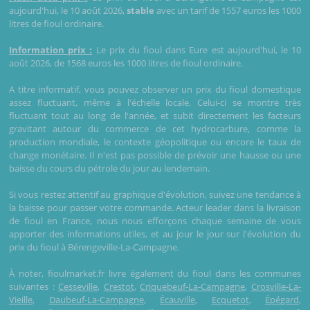
aujourd'hui, le 10 août 2026,
stable
avec un tarif de 1557 euros les 1000
litres de fioul ordinaire.
Information prix :
Le prix du fioul dans Eure est aujourd'hui, le 10
août 2026, de 1568 euros les 1000 litres de fioul ordinaire.
A titre informatif, vous pouvez observer un prix du fioul domestique
assez fluctuant, même à l'échelle locale. Celui-ci se montre très
fluctuant tout au long de l'année, et subit directement les facteurs
gravitant autour du commerce de cet hydrocarbure, comme la
production mondiale, le contexte géopolitique ou encore le taux de
change monétaire. Il n'est pas possible de prévoir une hausse ou une
baisse du cours du pétrole du jour au lendemain.
Si vous restez attentif au graphique d'évolution, suivez une tendance à
la baisse pour passer votre commande. Acteur leader dans la livraison
de fioul en France, nous nous efforçons chaque semaine de vous
apporter des informations utiles, et au jour le jour sur l'évolution du
prix du fioul à Bérengeville-La-Campagne.
À noter, fioulmarket.fr livre également du fioul dans les communes
suivantes :
Cesseville
,
Crestot
,
Criquebeuf-La-Campagne
,
Crosville-La-
Vieille
,
Daubeuf-La-Campagne
,
Écauville
,
Ecquetot
,
Épégard
,