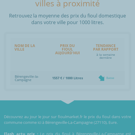
villes à proximité
Retrouvez la moyenne des prix du fioul domestique
dans votre ville pour 1000 litres.
NOM DE LA
PRIX DU
TENDANCE
VILLE
FIOUL
PAR RAPPORT
AUJOURD'HUI
à la semaine
dernière
Bérengeville-la-
1557 € / 1000 Litres
Baisse
Campagne
Découvrez au jour le jour sur fioulmarket.fr le prix du fioul dans votre
commune comme ici à Bérengeville-La-Campagne (27110), Eure.
Flash actu prix :
Le prix du fioul à Bérengeville-La-Campagne est