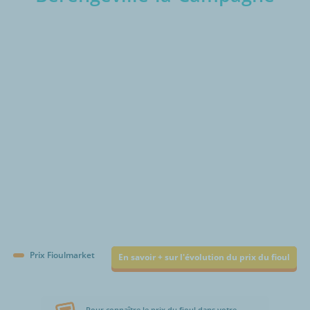
€/1000L
Prix Fioulmarket
En savoir + sur l'évolution du prix du fioul
Pour connaître le prix du fioul dans votre