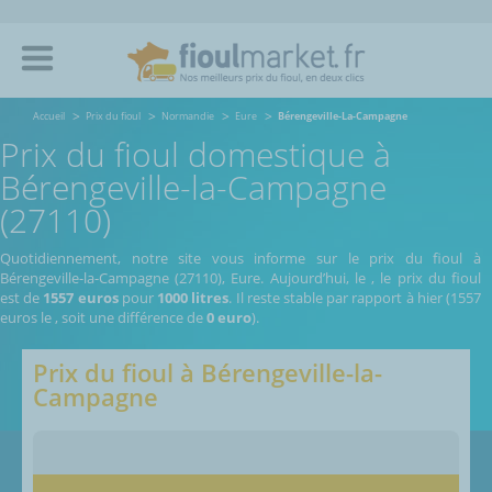
Accueil
Prix du fioul
Normandie
Eure
Bérengeville-La-Campagne
Prix du fioul domestique à
Bérengeville-la-Campagne
(27110)
Quotidiennement, notre site vous informe sur le prix du fioul à
Bérengeville-la-Campagne (27110), Eure.
Aujourd’hui, le
,
le prix du fioul
est de
1557 euros
pour
1000 litres
. Il reste stable par rapport à hier (1557
euros le
, soit une différence de
0 euro
).
Prix du fioul à
Bérengeville-la-
Campagne