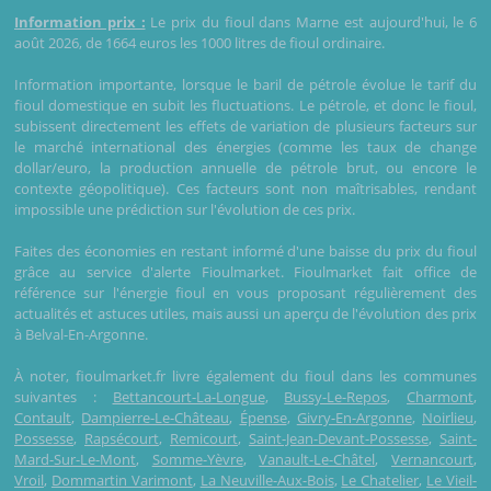
Information prix :
Le prix du fioul dans Marne est aujourd'hui, le 6
août 2026, de 1664 euros les 1000 litres de fioul ordinaire.
Information importante, lorsque le baril de pétrole évolue le tarif du
fioul domestique en subit les fluctuations. Le pétrole, et donc le fioul,
subissent directement les effets de variation de plusieurs facteurs sur
le marché international des énergies (comme les taux de change
dollar/euro, la production annuelle de pétrole brut, ou encore le
contexte géopolitique). Ces facteurs sont non maîtrisables, rendant
impossible une prédiction sur l'évolution de ces prix.
Faites des économies en restant informé d'une baisse du prix du fioul
grâce au service d'alerte Fioulmarket. Fioulmarket fait office de
référence sur l'énergie fioul en vous proposant régulièrement des
actualités et astuces utiles, mais aussi un aperçu de l'évolution des prix
à Belval-En-Argonne.
À noter, fioulmarket.fr livre également du fioul dans les communes
suivantes :
Bettancourt-La-Longue
,
Bussy-Le-Repos
,
Charmont
,
Contault
,
Dampierre-Le-Château
,
Épense
,
Givry-En-Argonne
,
Noirlieu
,
Possesse
,
Rapsécourt
,
Remicourt
,
Saint-Jean-Devant-Possesse
,
Saint-
Mard-Sur-Le-Mont
,
Somme-Yèvre
,
Vanault-Le-Châtel
,
Vernancourt
,
Vroil
,
Dommartin Varimont
,
La Neuville-Aux-Bois
,
Le Chatelier
,
Le Vieil-