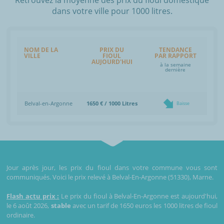
dans votre ville pour 1000 litres.
NOM DE LA
PRIX DU
TENDANCE
VILLE
FIOUL
PAR RAPPORT
AUJOURD'HUI
à la semaine
dernière
Belval-en-Argonne
1650 € / 1000 Litres
Baisse
Jour après jour, les prix du fioul dans votre commune vous sont
communiqués. Voici le prix relevé à Belval-En-Argonne (51330), Marne.
Flash actu prix :
Le prix du fioul à Belval-En-Argonne est aujourd'hui,
le 6 août 2026,
stable
avec un tarif de 1650 euros les 1000 litres de fioul
ordinaire.