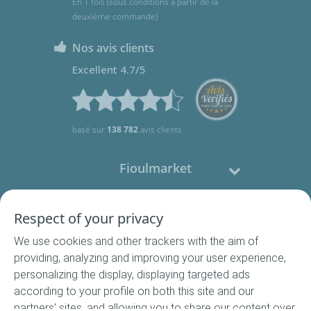
En 1 fois (sous conditions à partir de la
deuxième commande)
Nos avis clients
Excellent 4.7/5
basé sur
138 782
avis clients
Fioulmarket
Fioul domestique
Respect of your privacy
We use cookies and other trackers with the aim of
Nous contacter
providing, analyzing and improving your user experience,
personalizing the display, displaying targeted ads
Suivez-nous
according to your profile on both this site and our
partners' sites, and allowing you to share our content over