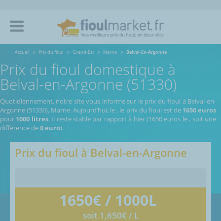
Accueil
Prix du fioul
Grand-Est
Marne
Belval-En-Argonne
Prix du fioul domestique à
Belval-en-Argonne (51330)
Quotidiennement, notre site vous informe sur le prix du fioul à Belval-en-
Argonne (51330), Marne.
Aujourd’hui, le
,
le prix du fioul est de
1650 euros
pour
1000 litres
. Il reste stable par rapport à hier (1650 euros le
, soit une
différence de
0 euro
).
Prix du fioul à
Belval-en-Argonne
1650
€ / 1000L
soit 1,650€ / L