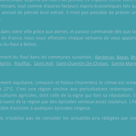
erminant, tout comme d'autres facteurs macro-économiques tels qu
 annuel de pétrole brut extrait. Il n'est pas possible de prévoir 
.
 dans votre ville grâce aux alertes, et passez commande dès que la
ul en France, nous nous efforçons chaque semaine de vous apporte
x du fioul à Bellon.
alement du fioul dans les communes suivantes :
Bardenac
,
Bazac
,
Br
artin
,
Rouffiac
,
Saint-Avit
,
Saint-Quentin-De-Chalais
,
Sainte-Mari
ment Aquitaine, Limousin et Poitou-Charentes), le climat est océa
2 à 27°C. C'est une région encline aux perturbations océaniques, 
cultures agricoles, dont celle de la vigne qui font sa réputation.
d-ouest de la région par des épisodes venteux assez soutenus. L'hi
ssible d'assister à quelques épisodes neigeux.
 n'oubliez pas de consulter les actualités prix rédigées par nos