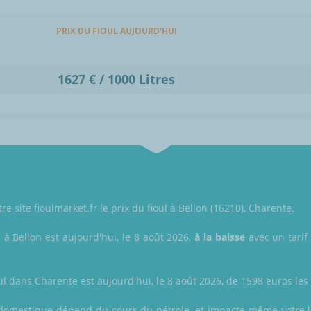
PRIX DU FIOUL AUJOURD'HUI
1627 € / 1000 Litres
re site fioulmarket.fr le prix du fioul à Bellon (16210), Charente.
l à Bellon est aujourd'hui, le 8 août 2026,
à la baisse
avec un tarif
ul dans Charente est aujourd'hui, le 8 août 2026, de 1598 euros les 1
oul domestique dépend du cours du pétrole, et impacte même votre l