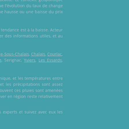
e l'évolution du taux de change
une hausse ou une baisse du prix
 tendance est à la baisse. Acteur
r des informations utiles, et au
ie-Sous-Chalais
,
Chalais
,
Courlac
,
e
, Serignac,
Yviers
,
Les Essards
,
nique, et les températures entre
et les précipitations sont assez
 Souvent ces pluies sont amenées
ver en région reste relativement
 experts et suivez avec eux les