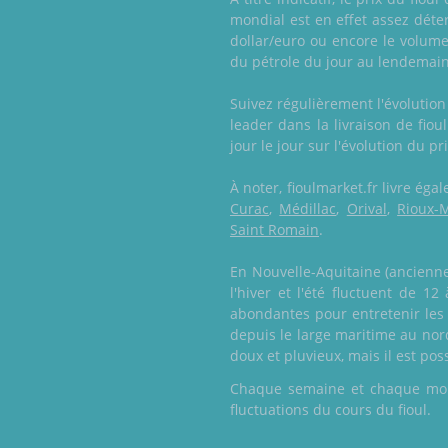
mondial est en effet assez dét
dollar/euro ou encore le volume
du pétrole du jour au lendemain
Suivez régulièrement l'évolution
leader dans la livraison de fio
jour le jour sur l'évolution du pri
À noter, fioulmarket.fr livre ég
Curac
,
Médillac
,
Orival
,
Rioux-M
Saint Romain
.
En Nouvelle-Aquitaine (ancienne
l'hiver et l'été fluctuent de 1
abondantes pour entretenir les 
depuis le large maritime au nor
doux et pluvieux, mais il est po
Chaque semaine et chaque mois,
fluctuations du cours du fioul.