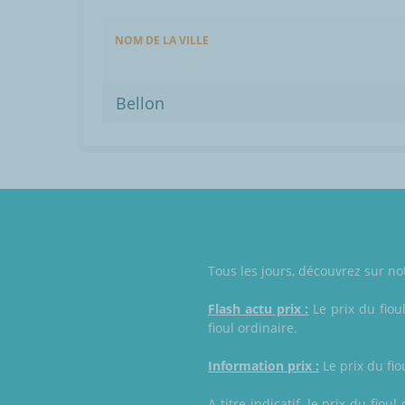
NOM DE LA VILLE
Bellon
Tous les jours, découvrez sur not
Flash actu prix :
Le prix du fiou
fioul ordinaire.
Information prix :
Le prix du fio
A titre indicatif, le prix du fi