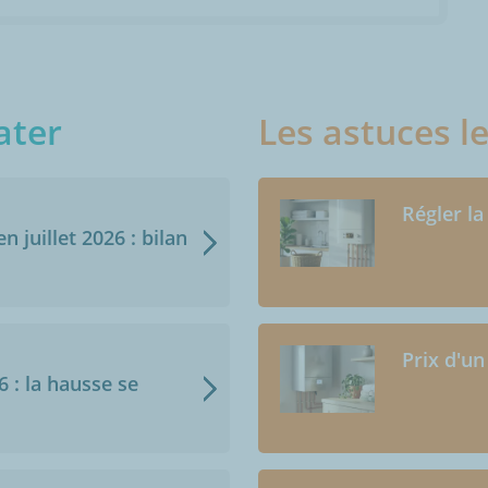
ater
Les astuces l
Régler la
n juillet 2026 : bilan
Prix d'un
6 : la hausse se