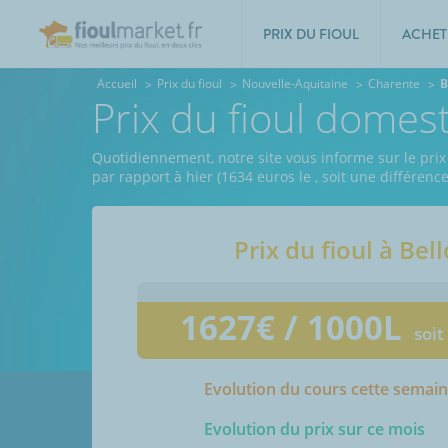
PRIX DU FIOUL
ACHET
Accueil
Prix du fioul
Nouvelle-Aquitaine
Charente
B
Prix du fioul domes
Quotidiennement, notre site vous informe sur le prix 
par rapport à hier (1634 euros le
, soit une différenc
Prix du fioul à
Bel
1627
€ / 1000L
soit
Evolution du cours cette semai
Evolution du prix sur ce mois