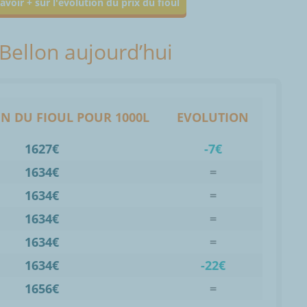
avoir + sur l'évolution du prix du fioul
 Bellon aujourd’hui
N DU FIOUL POUR 1000L
EVOLUTION
1627€
-7€
1634€
=
1634€
=
1634€
=
1634€
=
1634€
-22€
1656€
=