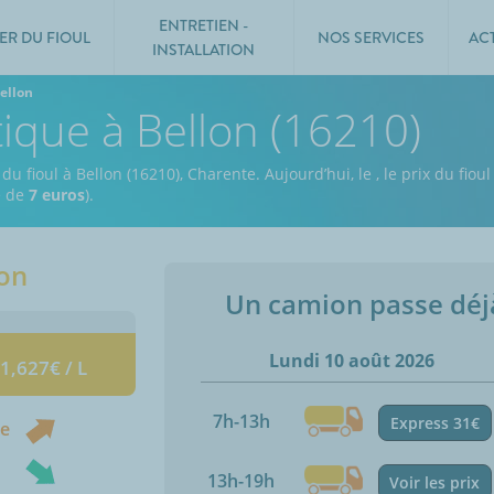
ENTRETIEN -
ER DU FIOUL
NOS SERVICES
AC
INSTALLATION
ellon
tique à Bellon (16210)
du fioul à Bellon (16210), Charente.
Aujourd’hui, le
,
le prix du fiou
e de
7 euros
).
lon
Un camion passe dé
Lundi 10 août 2026
 1,627€ / L
7h-13h
Express 31€
ne
13h-19h
Voir les prix