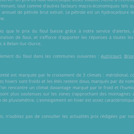
erminant, tout comme d'autres facteurs macro-économiques tels qu
 annuel de pétrole brut extrait. Le pétrole est un hydrocarbure 
me.
s que le prix du fioul baisse grâce à notre service d'alertes, 
ivraison de fioul, et s'efforce d'apporter les réponses à toutes 
nc à Belan-Sur-Ource.
également du fioul dans les communes suivantes :
Autricourt
,
Brio
mté est marquée par le croisement de 3 climats : méridional, co
es hivers sont froids et les étés restent doux, marqués par de nom
'on rencontre un climat davantage marqué par le froid et l'humi
ns sont plus soutenues sur les zones s'approchant des montagnes 
 de pluviométrie. L'enneigement en hiver est assez caractéristiq
 n'oubliez pas de consulter les actualités prix rédigées par nos