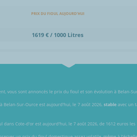
PRIX DU FIOUL AUJOURD'HUI
1619 € / 1000 Litres
t, vous sont annoncés le prix du fioul et son évolution à Belan-Sur
 à Belan-Sur-Ource est aujourd'hui, le 7 août 2026,
stable
avec un ta
ul dans Cote-d'or est aujourd'hui, le 7 août 2026, de 1612 euros les 1
bserver un prix du fioul domestique assez volatile, même à l'échell