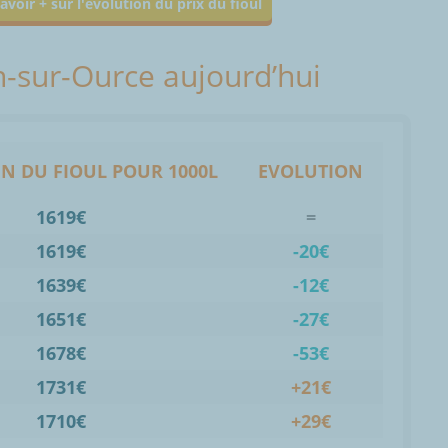
avoir + sur l'évolution du prix du fioul
an-sur-Ource aujourd’hui
N DU FIOUL POUR 1000L
EVOLUTION
1619€
=
1619€
-20€
1639€
-12€
1651€
-27€
1678€
-53€
1731€
+21€
1710€
+29€