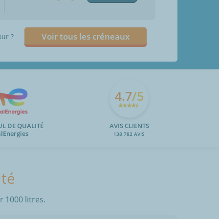
Voir tous les créneaux
our ?
4.7
/5
UL DE QUALITÉ
AVIS CLIENTS
alEnergies
138 782 AVIS
ité
 1000 litres.