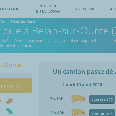
ENTRETIEN -
ER DU FIOUL
NOS SERVICES
AC
INSTALLATION
D'or
Belan-Sur-Ource
tique à Belan-sur-Ource 
 du fioul à Belan-sur-Ource (21570), Cote-d'Or.
Aujourd’hui, le
,
le pr
fférence de
0 euro
).
r-Ource
Un camion passe dé
Lundi 10 août 2026
 1,619€ / L
7h-13h
Express 31€
ne
13h-19h
Voir les prix