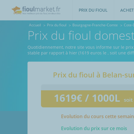
PRIX DU FIOUL
ACHET
Accueil
Prix du fioul
Bourgogne-Franche-Comte
Cote-
Prix du fioul domes
Quotidiennement, notre site vous informe sur le prix
stable par rapport à hier (1619 euros le
, soit une di
Prix du fioul à
Belan-su
1619
€ / 1000L
soit
Evolution du cours cette semai
Evolution du prix sur ce mois