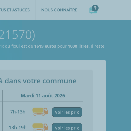
TUS ET ASTUCES
NOUS CONNAÎTRE
(21570)
ix du fioul est de
1619 euros
pour
1000 litres
. Il reste
jà dans votre commune
Mardi 11 août 2026
7h-13h
Voir les prix
13h-19h
Voir les prix