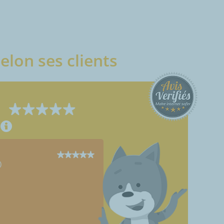
elon ses clients
)