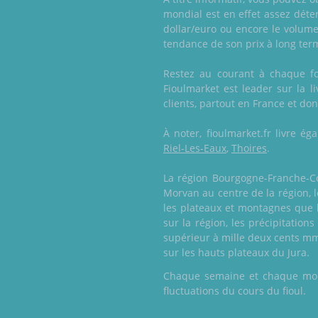
mondial est en effet assez dét
dollar/euro ou encore le volume
tendance de son prix à long ter
Restez au courant à chaque foi
Fioulmarket est leader sur la l
clients, partout en France et do
À noter, fioulmarket.fr livre 
Riel-Les-Eaux
,
Thoires
.
La région Bourgogne-Franche-Co
Morvan au centre de la région, l
les plateaux et montagnes que l
sur la région, les précipitatio
supérieur à mille deux cents mm
sur les hauts plateaux du Jura.
Chaque semaine et chaque mois,
fluctuations du cours du fioul.