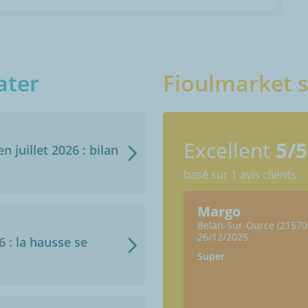
ater
Fioulmarket s
Excellent
5/5
n juillet 2026 : bilan
basé sur 1 avis clients
Margo
Belan-Sur-Ource (21570
26/12/2025
6 : la hausse se
Super