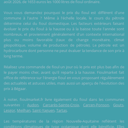
août 2026, de 1653 euros les 1000 litres de fioul ordinaire.
Vous vous demandez pourquoi le prix du fioul est différent d'une
commune à l'autre ? Même à l'échelle locale, le cours du pétrole
détermine celui du fioul domestique. Les facteurs extérieurs faisant
évoluer le prix du fioul à la hausse ou à la baisse toute l'année sont
nombreux, et proviennent généralement d'un contexte international
plus ou moins favorable (taux de change monétaire, climat
géopolitique, volume de production de pétrole). Le pétrole est un
hydrocarbure dont personne ne peut évaluer la tendance de son prix à
long terme.
Réalisez une commande de fioul un jour où le prix est plus bas afin de
le payer moins cher, avant qu'il reparte à la hausse. Fioulmarket fait
office de référence sur l'énergie fioul en vous proposant régulièrement
des actualités et astuces utiles, mais aussi un aperçu de l'évolution des
prix à Bégaar.
À noter, fioulmarket.fr livre également du fioul dans les communes
suivantes :
Audon
,
Carcarès-Sainte-Croix
,
Carcen-Ponson
,
Gouts
,
Lesgor
,
Meilhan
,
Saint-Yaguen
,
Tartas
.
Les températures de la région Nouvelle-Aquitaine reflètent les
conditions climatiques de type océanique dont elle bénéficie. Elles