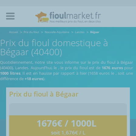
Accueil
Prix du fioul
Nouvelle-Aquitaine
Landes
Bégaar
Prix du fioul domestique à
Bégaar (40400)
Quotidiennement, notre site vous informe sur le prix du fioul à Bégaar
(40400), Landes.
Aujourd’hui, le
,
le prix du fioul est de
1676 euros
pour
1000 litres
. Il est en hausse par rapport à hier (1658 euros le
, soit une
différence de
+18 euros
).
Prix du fioul à
Bégaar
1676
€ / 1000L
soit 1,676€ / L