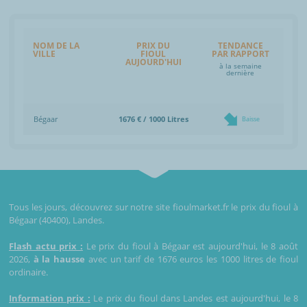
NOM DE LA
PRIX DU
TENDANCE
VILLE
FIOUL
PAR RAPPORT
AUJOURD'HUI
à la semaine
dernière
Bégaar
1676 € / 1000 Litres
Baisse
Tous les jours, découvrez sur notre site fioulmarket.fr le prix du fioul à
Bégaar (40400), Landes.
Flash actu prix :
Le prix du fioul à Bégaar est aujourd'hui, le 8 août
2026,
à la hausse
avec un tarif de 1676 euros les 1000 litres de fioul
ordinaire.
Information prix :
Le prix du fioul dans Landes est aujourd'hui, le 8