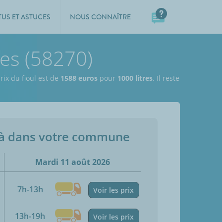
TUS ET ASTUCES
NOUS CONNAÎTRE
les (58270)
rix du fioul est de
1588 euros
pour
1000 litres
. Il reste
jà dans votre commune
Mardi 11 août 2026
7h-13h
Voir les prix
13h-19h
Voir les prix