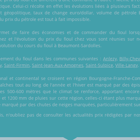
que. Celui-ci récolte en effet les évolutions liées à plusieurs fact
at géopolitique, taux de change euro/dollar, volume de pétrole 
 prix du pétrole est tout à fait impossible.
ermet de faire des économies et de commander du fioul lorsqu
ez et l'évolution du prix du fioul chez vous sont réunies sur no
'évolution du cours du fioul à Beaumont-Sardolles.
galement du fioul dans les communes suivantes :
Anlezy
,
Billy-Che
y
,
Saint-Firmin
,
Saint-Jean-Aux-Amognes
,
Saint-Sulpice
,
Ville-Langy
.
onal et continental se croisent en région Bourgogne-Franche-Co
raîches tout au long de l'année et l'hiver est marqué par des épis
 les 500-600 mètres que le climat se renforce, apportant encor
et 1200 mm de pluies sur cette région, celles-ci étant plus marqué
ise marqué par des chutes de neiges marquées, particulièrement sur
 n'oubliez pas de consulter les actualités prix rédigées par nos