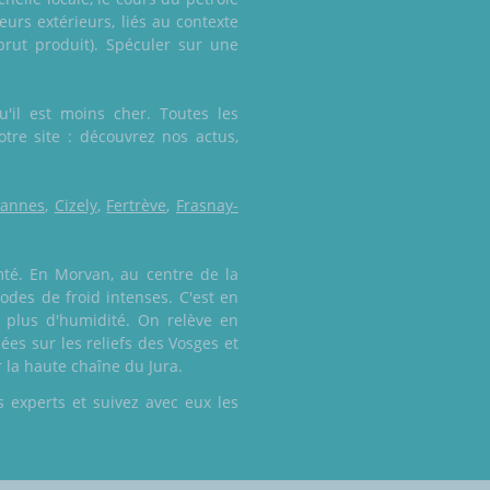
eurs extérieurs, liés au contexte
brut produit). Spéculer sur une
'il est moins cher. Toutes les
tre site : découvrez nos actus,
vannes
,
Cizely
,
Fertrève
,
Frasnay-
mté. En Morvan, au centre de la
odes de froid intenses. C'est en
e plus d'humidité. On relève en
es sur les reliefs des Vosges et
 la haute chaîne du Jura.
 experts et suivez avec eux les