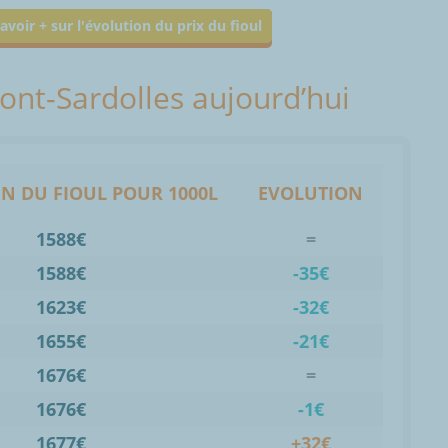
avoir + sur l'évolution du prix du fioul
ont-Sardolles aujourd’hui
N DU FIOUL POUR 1000L
EVOLUTION
1588€
=
1588€
-35€
1623€
-32€
1655€
-21€
1676€
=
1676€
-1€
1677€
+32€