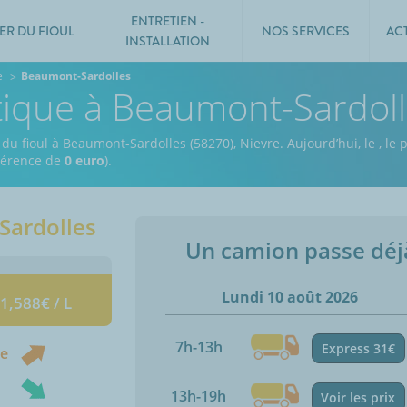
ENTRETIEN -
ER DU FIOUL
NOS SERVICES
AC
INSTALLATION
e
Beaumont-Sardolles
tique à Beaumont-Sardol
 du fioul à Beaumont-Sardolles (58270), Nievre.
Aujourd’hui, le
,
le p
fférence de
0 euro
).
Sardolles
Un camion passe dé
Lundi 10 août 2026
 1,588€ / L
7h-13h
Express 31€
ne
13h-19h
Voir les prix