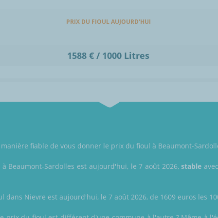
PRIX DU FIOUL AUJOURD'HUI
1588 € / 1000 Litres
manière fiable de vous donner le prix du fioul à Beaumont-Sardolle
l à Beaumont-Sardolles est aujourd'hui, le 7 août 2026,
stable
avec
ul dans Nievre est aujourd'hui, le 7 août 2026, de 1609 euros les 100
prix du fioul est différent d'une commune à l'autre ? Même à l'éch