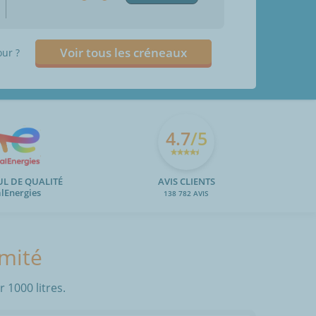
Voir tous les créneaux
our ?
4.7
/5
UL DE QUALITÉ
AVIS CLIENTS
alEnergies
138 782 AVIS
imité
 1000 litres.