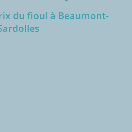
ix du fioul à Beaumont-
Sardolles
000L