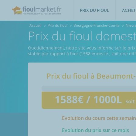
PRIX DU FIOUL
ACHET
Accueil
Prix du fioul
Bourgogne-Franche-Comte
Nievr
Prix du fioul domes
Quotidiennement, notre site vous informe sur le prix
stable par rapport à hier (1588 euros le
, soit une di
Prix du fioul à
Beaumont-
1588
€ / 1000L
soit
Evolution du cours cette semai
Evolution du prix sur ce mois