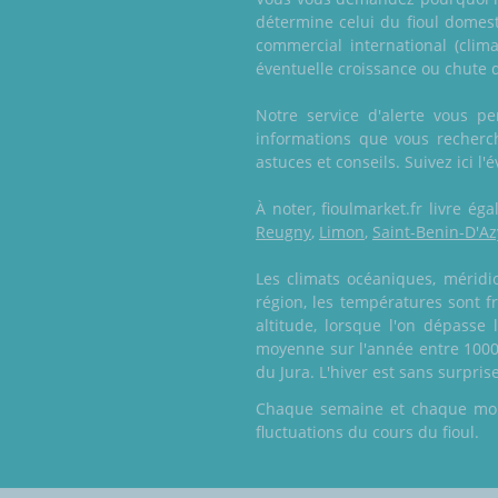
détermine celui du fioul domesti
commercial international (clim
éventuelle croissance ou chute du
Notre service d'alerte vous p
informations que vous recherch
astuces et conseils. Suivez ici l
À noter, fioulmarket.fr livre é
Reugny
,
Limon
,
Saint-Benin-D'Az
Les climats océaniques, méridi
région, les températures sont f
altitude, lorsque l'on dépasse
moyenne sur l'année entre 1000 
du Jura. L'hiver est sans surpr
Chaque semaine et chaque mois,
fluctuations du cours du fioul.