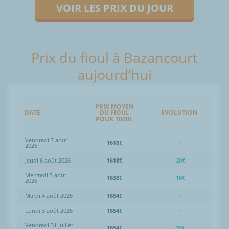
VOIR LES PRIX DU JOUR
Prix du fioul à Bazancourt
aujourd’hui
PRIX MOYEN
DATE
DU FIOUL
EVOLUTION
POUR 1000L
Vendredi 7 août
1618€
=
2026
Jeudi 6 août 2026
1618€
-20€
Mercredi 5 août
1638€
-16€
2026
Mardi 4 août 2026
1654€
=
Lundi 3 août 2026
1654€
=
Vendredi 31 juillet
1654€
-35€