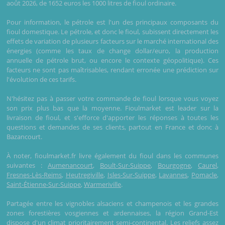
août 2026, de 1652 euros les 1000 litres de fioul ordinaire.
Pour information, le pétrole est l'un des principaux composants du
fioul domestique. Le pétrole, et donc le fioul, subissent directement les
effets de variation de plusieurs facteurs sur le marché international des
énergies (comme les taux de change dollar/euro, la production
annuelle de pétrole brut, ou encore le contexte géopolitique). Ces
facteurs ne sont pas maîtrisables, rendant erronée une prédiction sur
l'évolution de ces tarifs.
N'hésitez pas à passer votre commande de fioul lorsque vous voyez
son prix plus bas que la moyenne. Fioulmarket est leader sur la
livraison de fioul, et s'efforce d'apporter les réponses à toutes les
questions et demandes de ses clients, partout en France et donc à
Bazancourt.
À noter, fioulmarket.fr livre également du fioul dans les communes
suivantes :
Aumenancourt
,
Boult-Sur-Suippe
,
Bourgogne
,
Caurel
,
Fresnes-Lès-Reims
,
Heutregiville
,
Isles-Sur-Suippe
,
Lavannes
,
Pomacle
,
Saint-Étienne-Sur-Suippe
,
Warmeriville
.
Partagée entre les vignobles alsaciens et champenois et les grandes
zones forestières vosgiennes et ardennaises, la région Grand-Est
dispose d'un climat prioritairement semi-continental. Les reliefs assez