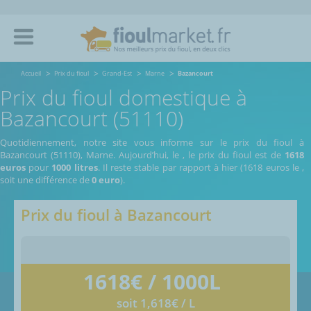
Accueil
Prix du fioul
Grand-Est
Marne
Bazancourt
Prix du fioul domestique à
Bazancourt (51110)
Quotidiennement, notre site vous informe sur le prix du fioul à
Bazancourt (51110), Marne.
Aujourd’hui, le
,
le prix du fioul est de
1618
euros
pour
1000 litres
. Il reste stable par rapport à hier (1618 euros le
,
soit une différence de
0 euro
).
Prix du fioul à
Bazancourt
1618
€ / 1000L
soit 1,618€ / L