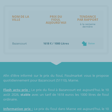
NOM DE LA
PRIX DU
TENDANCE
VILLE
FIOUL
PAR RAPPORT
AUJOURD'HUI
à la semaine
dernière
Bazancourt
1618 € / 1000 Litres
Baisse
Afin d'être informé sur le prix du fioul, Fioulmarket vous le propose
quotidiennement pour Bazancourt (51110), Marne.
Flash actu prix :
Le prix du fioul à Bazancourt est aujourd'hui, le 10
août 2026,
stable
avec un tarif de 1618 euros les 1000 litres de fioul
ordinaire.
Information prix :
Le prix du fioul dans Marne est aujourd'hui, le 10