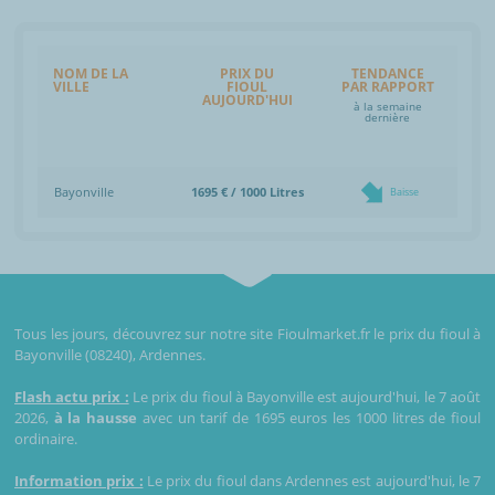
NOM DE LA
PRIX DU
TENDANCE
VILLE
FIOUL
PAR RAPPORT
AUJOURD'HUI
à la semaine
dernière
Bayonville
1695 € / 1000 Litres
Baisse
Tous les jours, découvrez sur notre site Fioulmarket.fr le prix du fioul à
Bayonville (08240), Ardennes.
Flash actu prix :
Le prix du fioul à Bayonville est aujourd'hui, le 7 août
2026,
à la hausse
avec un tarif de 1695 euros les 1000 litres de fioul
ordinaire.
Information prix :
Le prix du fioul dans Ardennes est aujourd'hui, le 7