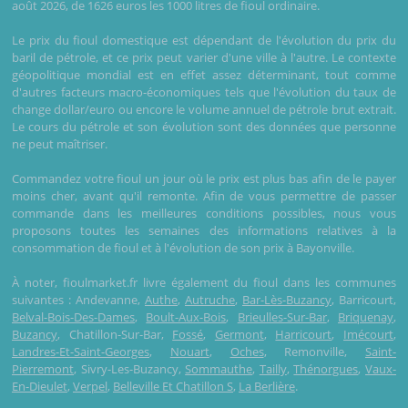
août 2026, de 1626 euros les 1000 litres de fioul ordinaire.
Le prix du fioul domestique est dépendant de l'évolution du prix du
baril de pétrole, et ce prix peut varier d'une ville à l'autre. Le contexte
géopolitique mondial est en effet assez déterminant, tout comme
d'autres facteurs macro-économiques tels que l'évolution du taux de
change dollar/euro ou encore le volume annuel de pétrole brut extrait.
Le cours du pétrole et son évolution sont des données que personne
ne peut maîtriser.
Commandez votre fioul un jour où le prix est plus bas afin de le payer
moins cher, avant qu'il remonte. Afin de vous permettre de passer
commande dans les meilleures conditions possibles, nous vous
proposons toutes les semaines des informations relatives à la
consommation de fioul et à l'évolution de son prix à Bayonville.
À noter, fioulmarket.fr livre également du fioul dans les communes
suivantes : Andevanne,
Authe
,
Autruche
,
Bar-Lès-Buzancy
, Barricourt,
Belval-Bois-Des-Dames
,
Boult-Aux-Bois
,
Brieulles-Sur-Bar
,
Briquenay
,
Buzancy
, Chatillon-Sur-Bar,
Fossé
,
Germont
,
Harricourt
,
Imécourt
,
Landres-Et-Saint-Georges
,
Nouart
,
Oches
, Remonville,
Saint-
Pierremont
, Sivry-Les-Buzancy,
Sommauthe
,
Tailly
,
Thénorgues
,
Vaux-
En-Dieulet
,
Verpel
,
Belleville Et Chatillon S
,
La Berlière
.