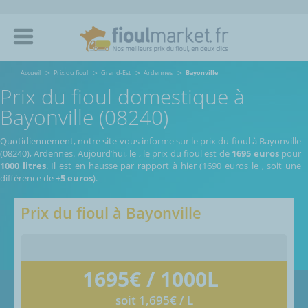
Accueil
Prix du fioul
Grand-Est
Ardennes
Bayonville
Prix du fioul domestique à
Bayonville (08240)
Quotidiennement, notre site vous informe sur le prix du fioul à Bayonville
(08240), Ardennes.
Aujourd’hui, le
,
le prix du fioul est de
1695 euros
pour
1000 litres
. Il est en hausse par rapport à hier (1690 euros le
, soit une
différence de
+5 euros
).
Prix du fioul à
Bayonville
1695
€ / 1000L
soit 1,695€ / L