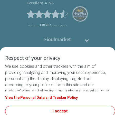
Excellent 4.7/5
basé sur
138 782
avis clients
Fioulmarket
Fioul domestique
Respect of your privacy
We use cookies and other trackers with the aim of
Nous contacter
providing, analyzing and improving your user experience,
personalizing the display, displaying targeted ads
Suivez-nous
according to your profile on both this site and our
partners' sites, and allowing you to share our content over
social media. In accordance with French legislation,
View the Personal Data and Tracker Policy
certain audience measurement cookies are stored by
default. You can change your cookie settings at any time
I accept
Conditions Générales de Vente