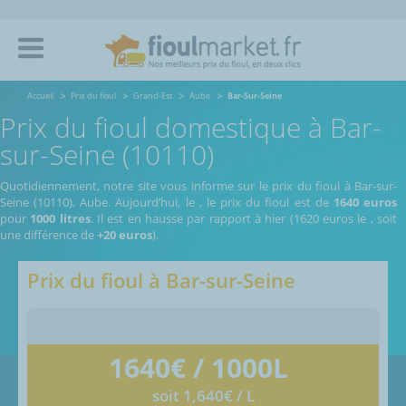
Accueil
Prix du fioul
Grand-Est
Aube
Bar-Sur-Seine
Prix du fioul domestique à Bar-
sur-Seine (10110)
Quotidiennement, notre site vous informe sur le prix du fioul à Bar-sur-
Seine (10110), Aube.
Aujourd’hui, le
,
le prix du fioul est de
1640 euros
pour
1000 litres
. Il est en hausse par rapport à hier (1620 euros le
, soit
une différence de
+20 euros
).
Prix du fioul à
Bar-sur-Seine
1640
€ / 1000L
soit 1,640€ / L