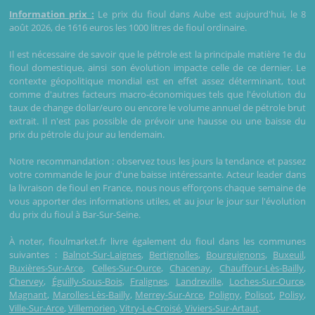
Information prix :
Le prix du fioul dans Aube est aujourd'hui, le 8
août 2026, de 1616 euros les 1000 litres de fioul ordinaire.
Il est nécessaire de savoir que le pétrole est la principale matière 1e du
fioul domestique, ainsi son évolution impacte celle de ce dernier. Le
contexte géopolitique mondial est en effet assez déterminant, tout
comme d'autres facteurs macro-économiques tels que l'évolution du
taux de change dollar/euro ou encore le volume annuel de pétrole brut
extrait. Il n'est pas possible de prévoir une hausse ou une baisse du
prix du pétrole du jour au lendemain.
Notre recommandation : observez tous les jours la tendance et passez
votre commande le jour d'une baisse intéressante. Acteur leader dans
la livraison de fioul en France, nous nous efforçons chaque semaine de
vous apporter des informations utiles, et au jour le jour sur l'évolution
du prix du fioul à Bar-Sur-Seine.
À noter, fioulmarket.fr livre également du fioul dans les communes
suivantes :
Balnot-Sur-Laignes
,
Bertignolles
,
Bourguignons
,
Buxeuil
,
Buxières-Sur-Arce
,
Celles-Sur-Ource
,
Chacenay
,
Chauffour-Lès-Bailly
,
Chervey
,
Éguilly-Sous-Bois
,
Fralignes
,
Landreville
,
Loches-Sur-Ource
,
Magnant
,
Marolles-Lès-Bailly
,
Merrey-Sur-Arce
,
Poligny
,
Polisot
,
Polisy
,
Ville-Sur-Arce
,
Villemorien
,
Vitry-Le-Croisé
,
Viviers-Sur-Artaut
.