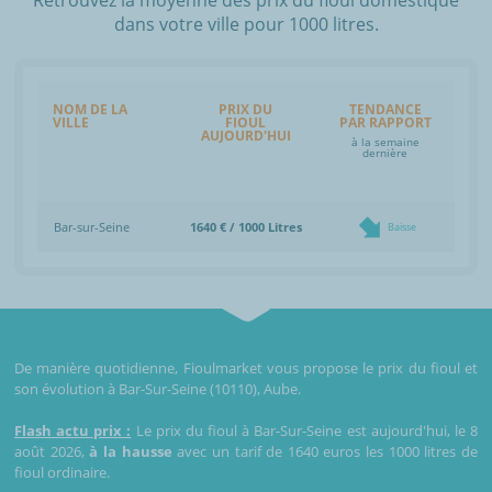
dans votre ville pour 1000 litres.
NOM DE LA
PRIX DU
TENDANCE
VILLE
FIOUL
PAR RAPPORT
AUJOURD'HUI
à la semaine
dernière
Bar-sur-Seine
1640 € / 1000 Litres
Baisse
De manière quotidienne, Fioulmarket vous propose le prix du fioul et
son évolution à Bar-Sur-Seine (10110), Aube.
Flash actu prix :
Le prix du fioul à Bar-Sur-Seine est aujourd'hui, le 8
août 2026,
à la hausse
avec un tarif de 1640 euros les 1000 litres de
fioul ordinaire.