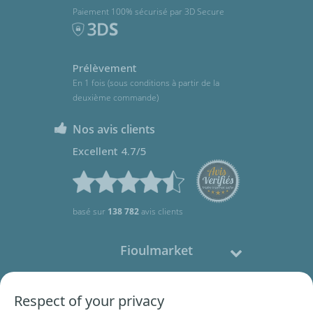
Paiement 100% sécurisé par 3D Secure
Prélèvement
En 1 fois (sous conditions à partir de la
deuxième commande)
Nos avis clients
Excellent 4.7/5
basé sur
138 782
avis clients
Fioulmarket
Fioul domestique
Respect of your privacy