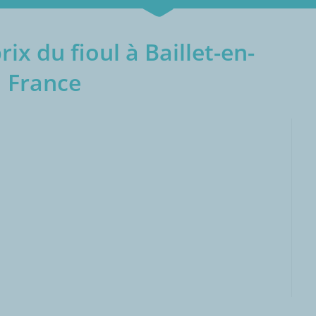
ix du fioul à Baillet-en-
France
000L