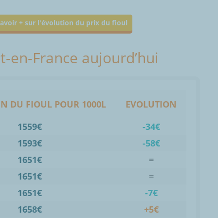
avoir + sur l'évolution du prix du fioul
let-en-France aujourd’hui
N DU FIOUL POUR 1000L
EVOLUTION
1559€
-34€
1593€
-58€
1651€
=
1651€
=
1651€
-7€
1658€
+5€