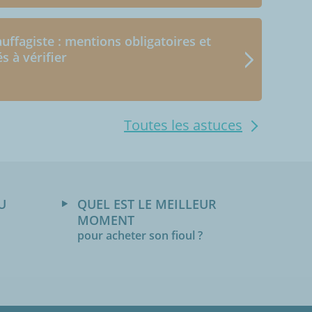
uffagiste : mentions obligatoires et
és à vérifier
Toutes les astuces
U
QUEL EST LE MEILLEUR
MOMENT
pour acheter son fioul ?