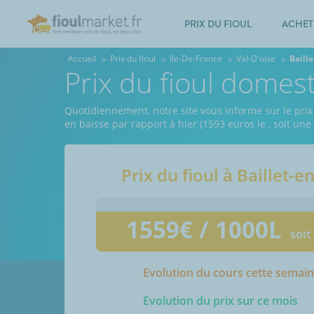
PRIX DU FIOUL
ACHET
Accueil
Prix du fioul
île-De-France
Val-D'oise
Baill
Prix du fioul domes
Quotidiennement, notre site vous informe sur le prix 
en baisse par rapport à hier (1593 euros le
, soit un
Prix du fioul à
Baillet-e
1559
€ / 1000L
soit
Evolution du cours cette semai
Evolution du prix sur ce mois