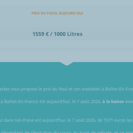
PRIX DU FIOUL AUJOURD'HUI
1559 € / 1000 Litres
ket vous propose le prix du fioul et son évolution à Baillet-En-Fran
 à Baillet-En-France est aujourd'hui, le 7 août 2026,
à la baisse
avec
ul dans Val-d'oise est aujourd'hui, le 7 août 2026, de 1571 euros les 
 dépendant de l'évolution du cours du baril de pétrole, et ce prix