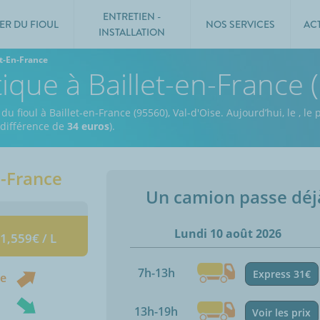
ENTRETIEN -
ER DU FIOUL
NOS SERVICES
AC
INSTALLATION
et-En-France
tique à Baillet-en-France 
du fioul à Baillet-en-France (95560), Val-d'Oise.
Aujourd’hui, le
,
le p
e différence de
34 euros
).
n-France
Un camion passe dé
Lundi 10 août 2026
 1,559€ / L
7h-13h
Express 31€
ne
13h-19h
Voir les prix