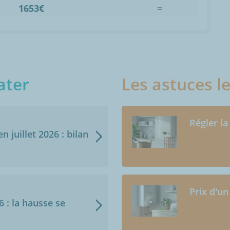
1653€
=
ater
Les astuces l
Régler la
n juillet 2026 : bilan
Prix d'un
6 : la hausse se