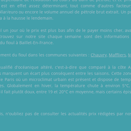
l est en effet assez déterminant, tout comme d'autres facteu
llar/euro ou encore le volume annuel de pétrole brut extrait. Un pr
ra à la hausse le lendemain.
un jour où le prix est plus bas afin de le payer moins cher, avan
trouvez sur notre site chaque semaine sont des informations
u fioul à Baillet-En-France.
alement du fioul dans les communes suivantes :
Chauvry
,
Maffliers
,
M
qualifié d'océanique altéré, c'est-à-dire que comparé à la côte 
 marquent un écart plus conséquent entre les saisons. Cette zon
de Paris où un microclimat urbain est présent et dispose de tem
es. Globalement en hiver, la température chute à environ 5°C,
 il fait plutôt doux, entre 19 et 20°C en moyenne, mais certains ép
 n'oubliez pas de consulter les actualités prix rédigées par nos