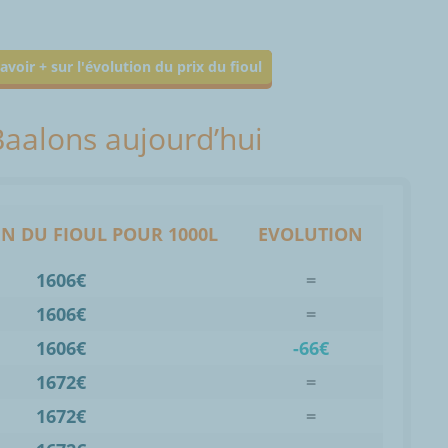
avoir + sur l'évolution du prix du fioul
 Baalons aujourd’hui
N DU FIOUL POUR 1000L
EVOLUTION
1606€
=
1606€
=
1606€
-66€
1672€
=
1672€
=