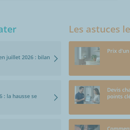
ater
Les astuces l
Prix d'un
n juillet 2026 : bilan
Devis cha
6 : la hausse se
points cl
Comment 