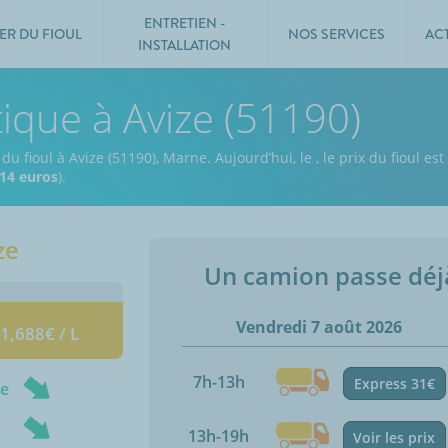
ENTRETIEN -
ER DU FIOUL
NOS SERVICES
AC
INSTALLATION
tique à Avize (51190)
 du fioul à Avize (51190), Marne.
Aujourd’hui, le
,
le prix du fioul es
14 euros
).
ze
Un camion passe dé
Vendredi 7 août 2026
 1,688€ / L
7h-13h
Express 31€
ne
13h-19h
Voir les prix