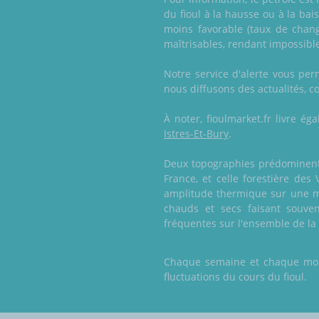
du fioul à la hausse ou à la ba
moins favorable (taux de chang
maîtrisables, rendant impossible 
Notre service d'alerte vous pe
nous diffusons des actualités, con
À noter, fioulmarket.fr livre 
Istres-Et-Bury
.
Deux topographies prédominent e
France, et celle forestière des
amplitude thermique sur une mê
chauds et secs faisant souve
fréquentes sur l'ensemble de la 
Chaque semaine et chaque mois,
fluctuations du cours du fioul.