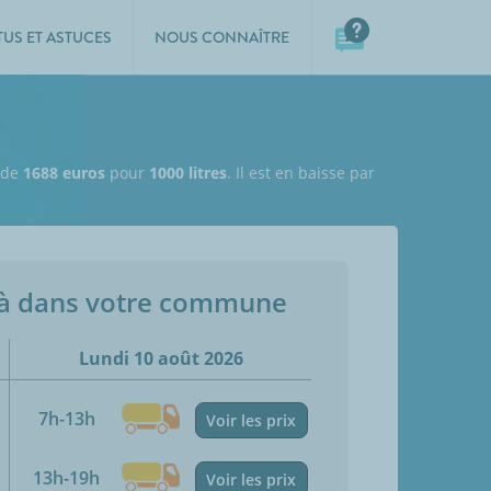
TUS ET ASTUCES
NOUS CONNAÎTRE
t de
1688 euros
pour
1000 litres
. Il est en baisse par
jà dans votre commune
Lundi 10 août 2026
7h-13h
Voir les prix
13h-19h
Voir les prix