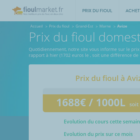
PRIX DU FIOUL
ACHET
Accueil
Prix du fioul
Grand-Est
Marne
Avize
Prix du fioul domes
Quotidiennement, notre site vous informe sur le prix
rapport à hier (1702 euros le
, soit une différence de
Prix du fioul à
Avi
1688
€ / 1000L
soit
Evolution du cours cette semai
Evolution du prix sur ce mois