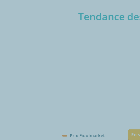
Tendance des
€/1
En s
Prix Fioulmarket