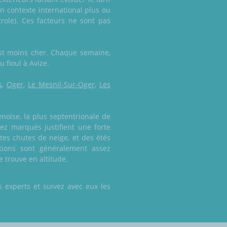
n contexte international plus ou
role). Ces facteurs ne sont pas
est moins cher. Chaque semaine,
u fioul à Avize.
s
,
Oger
,
Le Mesnil-Sur-Oger
,
Les
noise, la plus septentrionale de
sez marqués justifient une forte
es chutes de neige, et des étés
tions sont généralement assez
 trouve en altitude.
 experts et suivez avec eux les