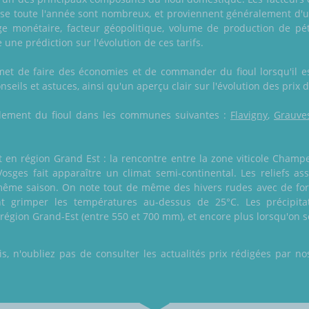
isse toute l'année sont nombreux, et proviennent généralement d'u
e monétaire, facteur géopolitique, volume de production de pét
une prédiction sur l'évolution de ces tarifs.
rmet de faire des économies et de commander du fioul lorsqu'il 
seils et astuces, ainsi qu'un aperçu clair sur l'évolution des prix d
également du fioul dans les communes suivantes :
Flavigny
,
Grauve
n région Grand Est : la rencontre entre la zone viticole Champe
 Vosges fait apparaître un climat semi-continental. Les reliefs as
me saison. On note tout de même des hivers rudes avec de fort
nt grimper les températures au-dessus de 25°C. Les précipita
région Grand-Est (entre 550 et 700 mm), et encore plus lorsqu'on se
 n'oubliez pas de consulter les actualités prix rédigées par nos