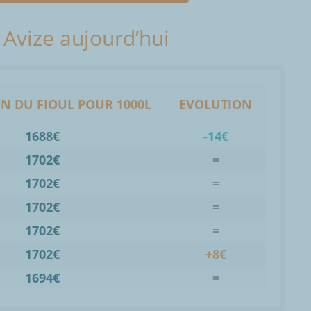
à Avize aujourd’hui
N DU FIOUL POUR 1000L
EVOLUTION
1688€
-14€
1702€
=
1702€
=
1702€
=
1702€
=
1702€
+8€
1694€
=