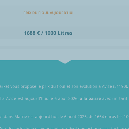
PRIX DU FIOUL AUJOURD'HUI
1688 € / 1000 Litres
ket vous propose le prix du fioul et son évolution à Avize (51190)
l à Avize est aujourd'hui, le 6 août 2026,
à la baisse
avec un tarif 
ul dans Marne est aujourd'hui, le 6 août 2026, de 1664 euros les 1000
 l'un des principaux composants du fioul domestique. Les facteurs ex