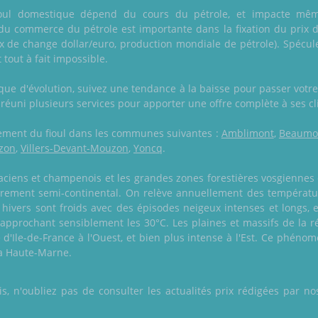
u fioul domestique dépend du cours du pétrole, et impacte mêm
 du commerce du pétrole est importante dans la fixation du prix d
ux de change dollar/euro, production mondiale de pétrole). Spécul
 tout à fait impossible.
ique d'évolution, suivez une tendance à la baisse pour passer votr
 a réuni plusieurs services pour apporter une offre complète à ses c
alement du fioul dans les communes suivantes :
Amblimont
,
Beaumo
zon
,
Villers-Devant-Mouzon
,
Yoncq
.
saciens et champenois et les grandes zones forestières vosgiennes 
tairement semi-continental. On relève annuellement des températu
hivers sont froids avec des épisodes neigeux intenses et longs, e
approchant sensiblement les 30°C. Les plaines et massifs de la r
d'Ile-de-France à l'Ouest, et bien plus intense à l'Est. Ce phéno
a Haute-Marne.
 n'oubliez pas de consulter les actualités prix rédigées par nos