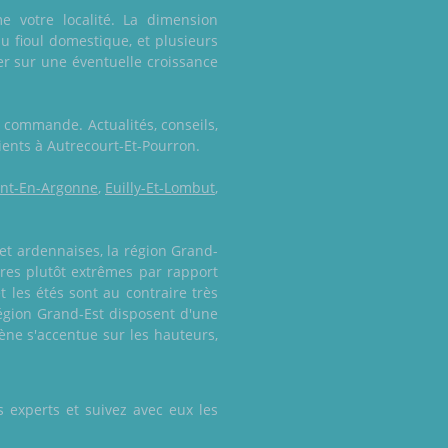
e votre localité. La dimension
u fioul domestique, et plusieurs
er sur une éventuelle croissance
e commande. Actualités, conseils,
lients à Autrecourt-Et-Pourron.
nt-En-Argonne
,
Euilly-Et-Lombut
,
et ardennaises, la région Grand-
res plutôt extrêmes par rapport
t les étés sont au contraire très
égion Grand-Est disposent d'une
mène s'accentue sur les hauteurs,
 experts et suivez avec eux les