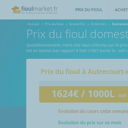
PRIX DU FIOUL
ACHET
Accueil
Prix du fioul
Grand-Est
Ardennes
Autrecou
Prix du fioul domes
Quotidiennement, notre site vous informe sur le prix
est en baisse par rapport à hier (1667 euros le
, soit
Prix du fioul à
Autrecourt-
1624
€ / 1000L
soit
Evolution du cours cette semai
Evolution du prix sur ce mois