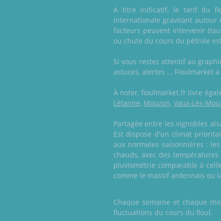
A titre indicatif, le tarif d
internationale gravitant autour
facteurs peuvent intervenir (ta
ou chute du cours du pétrole est
Si vous restez attentif au graph
astuces, alertes ... Fioulmarket
À noter, fioulmarket.fr livre ég
Létanne
,
Mouzon
,
Vaux-Lès-Mou
Partagée entre les vignobles al
Est dispose d'un climat priori
aux normales saisonnières : les 
chauds, avec des températures 
pluviométrie comparable à celle 
comme le massif ardennais ou l
Chaque semaine et chaque mois,
fluctuations du cours du fioul.