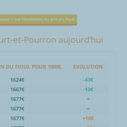
avoir + sur l'évolution du prix du fioul
ourt-et-Pourron aujourd’hui
N DU FIOUL POUR 1000L
EVOLUTION
1624€
-43€
1667€
-10€
1677€
=
1677€
=
1677€
+10€