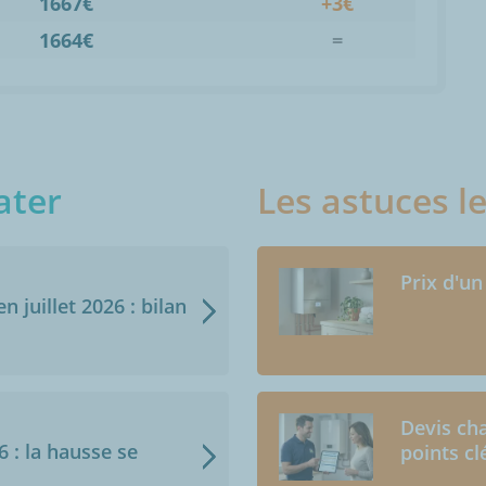
1667€
+3€
1664€
=
ater
Les astuces l
Prix d'un
n juillet 2026 : bilan
Devis cha
6 : la hausse se
points cl