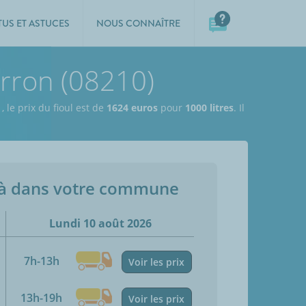
TUS ET ASTUCES
NOUS CONNAÎTRE
urron (08210)
e
,
le prix du fioul est de
1624 euros
pour
1000 litres
. Il
jà dans votre commune
Lundi 10 août 2026
7h-13h
Voir les prix
13h-19h
Voir les prix