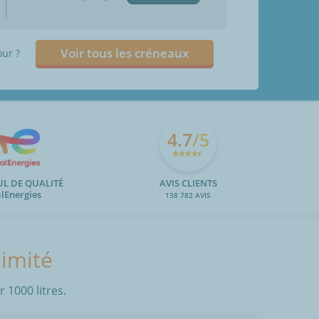
Voir tous les créneaux
our ?
4.7
/5
UL DE QUALITÉ
AVIS CLIENTS
alEnergies
138 782 AVIS
ximité
 1000 litres.