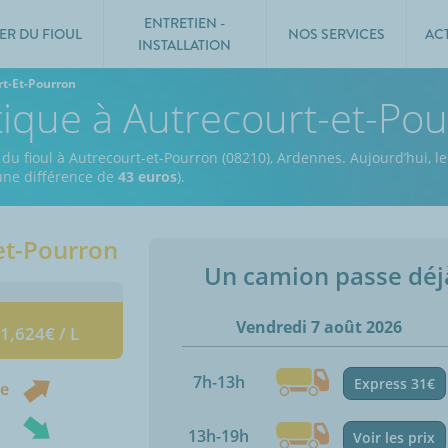
ENTRETIEN -
ER DU FIOUL
NOS SERVICES
AC
INSTALLATION
rt-Et-Pourron
tique à Autrecourt-et-Po
 du fioul à Autrecourt-et-Pourron (08210), Ardennes.
Aujourd’hui, l
 une différence de
43 euros
).
et-Pourron
Un camion passe dé
Vendredi 7 août 2026
 1,624€ / L
7h-13h
Express 31€
ne
13h-19h
Voir les prix