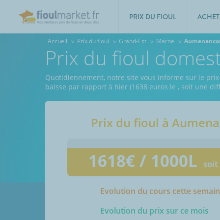
PRIX DU FIOUL
ACHET
Accueil
Prix du fioul
Grand-Est
Marne
Aumenanco
Prix du fioul dome
Quotidiennement, notre site vous informe sur le pri
baisse par rapport à hier (1638 euros le
, soit une d
Prix du fioul à
Aumena
1618
€ / 1000L
soit
Evolution du cours cette semai
Evolution du prix sur ce mois