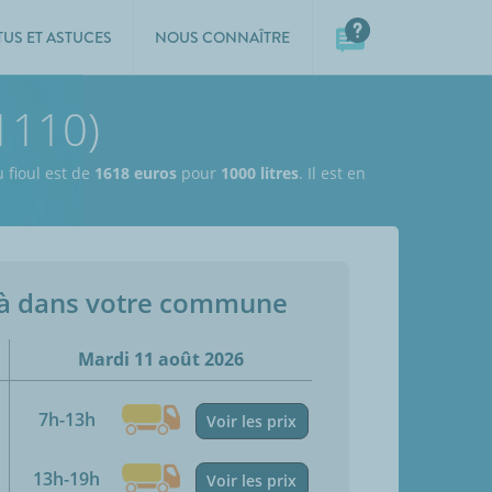
TUS ET ASTUCES
NOUS CONNAÎTRE
1110)
u fioul est de
1618 euros
pour
1000 litres
. Il est en
jà dans votre commune
Mardi 11 août 2026
7h-13h
Voir les prix
13h-19h
Voir les prix