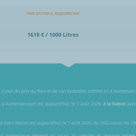
PRIX DU FIOUL AUJOURD'HUI
1618 € / 1000 Litres
 jour du prix du fioul et de son évolution, comme ici à Aumenanc
l à Aumenancourt est aujourd'hui, le 7 août 2026,
à la baisse
avec 
ul dans Marne est aujourd'hui, le 7 août 2026, de 1652 euros les 1000
 fioul domestique dépend du cours du pétrole, et impacte même