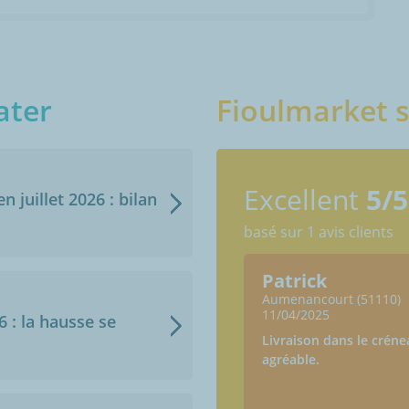
ater
Fioulmarket s
Excellent
5/5
n juillet 2026 : bilan
basé sur 1 avis clients
Patrick
Aumenancourt (51110)
11/04/2025
6 : la hausse se
Livraison dans le crénea
agréable.