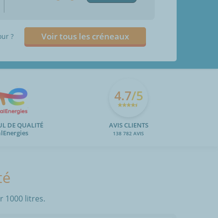
Voir tous les créneaux
our ?
4.7
/5
UL DE QUALITÉ
AVIS CLIENTS
alEnergies
138 782 AVIS
té
 1000 litres.