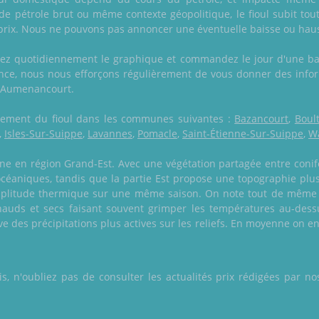
de pétrole brut ou même contexte géopolitique, le fioul subit tou
prix. Nous ne pouvons pas annoncer une éventuelle baisse ou haus
z quotidiennement le graphique et commandez le jour d'une bai
ance, nous nous efforçons régulièrement de vous donner des inform
 à Aumenancourt.
galement du fioul dans les communes suivantes :
Bazancourt
,
Boul
,
Isles-Sur-Suippe
,
Lavannes
,
Pomacle
,
Saint-Étienne-Sur-Suippe
,
Wa
ne en région Grand-Est. Avec une végétation partagée entre conifèr
océaniques, tandis que la partie Est propose une topographie plu
mplitude thermique sur une même saison. On note tout de même 
hauds et secs faisant souvent grimper les températures au-dess
ève des précipitations plus actives sur les reliefs. En moyenne on 
 n'oubliez pas de consulter les actualités prix rédigées par nos