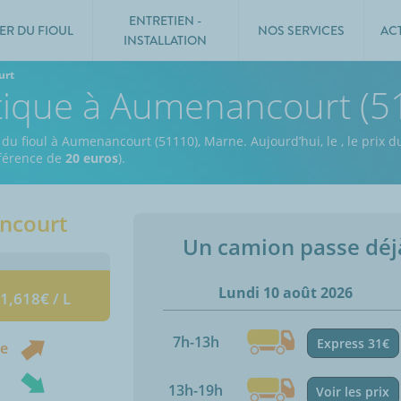
ENTRETIEN -
ER DU FIOUL
NOS SERVICES
AC
INSTALLATION
urt
stique à Aumenancourt (5
x du fioul à Aumenancourt (51110), Marne.
Aujourd’hui, le
,
le prix d
ifférence de
20 euros
).
ncourt
Un camion passe dé
Lundi 10 août 2026
 1,618€ / L
7h-13h
Express 31€
ne
13h-19h
Voir les prix