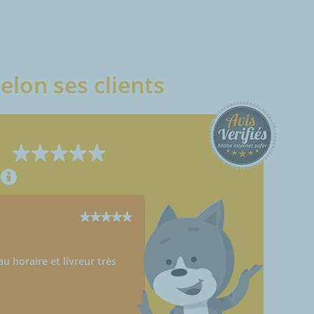
elon ses clients
u horaire et livreur très