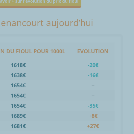
avoir + sur l'évolution du prix du fioul
menancourt aujourd’hui
N DU FIOUL POUR 1000L
EVOLUTION
1618€
-20€
1638€
-16€
1654€
=
1654€
=
1654€
-35€
1689€
+8€
1681€
+27€