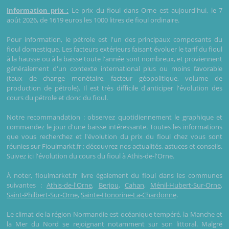
Information prix :
Le prix du fioul dans Orne est aujourd'hui, le 7
août 2026, de 1619 euros les 1000 litres de fioul ordinaire.
Pour information, le pétrole est l'un des principaux composants du
fioul domestique. Les facteurs extérieurs faisant évoluer le tarif du fioul
à la hausse ou à la baisse toute l'année sont nombreux, et proviennent
généralement d'un contexte international plus ou moins favorable
(taux de change monétaire, facteur géopolitique, volume de
production de pétrole). Il est très difficile d'anticiper l'évolution des
cours du pétrole et donc du fioul.
Notre recommandation : observez quotidiennement le graphique et
commandez le jour d'une baisse intéressante. Toutes les informations
que vous recherchez et l'évolution du prix du fioul chez vous sont
réunies sur Fioulmarkt.fr : découvrez nos actualités, astuces et conseils.
Suivez ici l'évolution du cours du fioul à Athis-de-l'Orne.
À noter, fioulmarket.fr livre également du fioul dans les communes
suivantes :
Athis-de-l'Orne
,
Berjou
,
Cahan
,
Ménil-Hubert-Sur-Orne
,
Saint-Philbert-Sur-Orne
,
Sainte-Honorine-La-Chardonne
.
Le climat de la région Normandie est océanique tempéré, la Manche et
la Mer du Nord se rejoignant notamment sur son littoral. Malgré