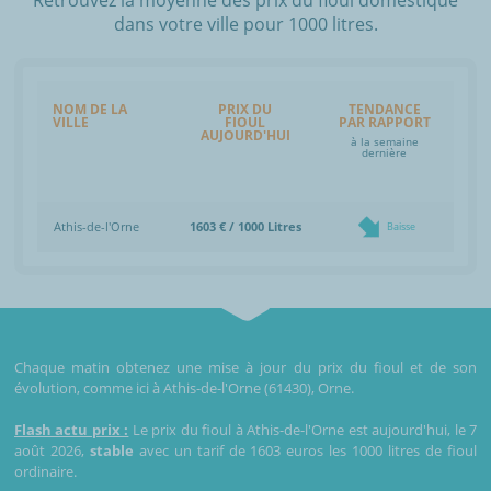
dans votre ville pour 1000 litres.
NOM DE LA
PRIX DU
TENDANCE
VILLE
FIOUL
PAR RAPPORT
AUJOURD'HUI
à la semaine
dernière
Athis-de-l'Orne
1603 € / 1000 Litres
Baisse
Chaque matin obtenez une mise à jour du prix du fioul et de son
évolution, comme ici à Athis-de-l'Orne (61430), Orne.
Flash actu prix :
Le prix du fioul à Athis-de-l'Orne est aujourd'hui, le 7
août 2026,
stable
avec un tarif de 1603 euros les 1000 litres de fioul
ordinaire.