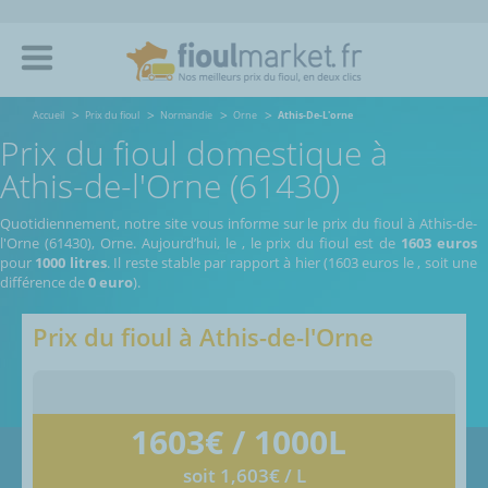
Accueil
Prix du fioul
Normandie
Orne
Athis-De-L'orne
Prix du fioul domestique à
Athis-de-l'Orne (61430)
Quotidiennement, notre site vous informe sur le prix du fioul à Athis-de-
l'Orne (61430), Orne.
Aujourd’hui, le
,
le prix du fioul est de
1603 euros
pour
1000 litres
. Il reste stable par rapport à hier (1603 euros le
, soit une
différence de
0 euro
).
Prix du fioul à
Athis-de-l'Orne
1603
€ / 1000L
soit 1,603€ / L