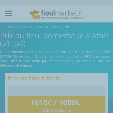
Accueil
Prix du fioul
Grand-Est
Marne
Athis
Prix du fioul domestique à Athis
(51150)
Quotidiennement, notre site vous informe sur le prix du fioul à Athis
(51150), Marne.
Aujourd’hui, le
,
le prix du fioul est de
1618 euros
pour
1000 litres
. Il reste stable par rapport à hier (1618 euros le
, soit une
différence de
0 euro
).
Prix du fioul à
Athis
1618
€ / 1000L
soit 1,618€ / L