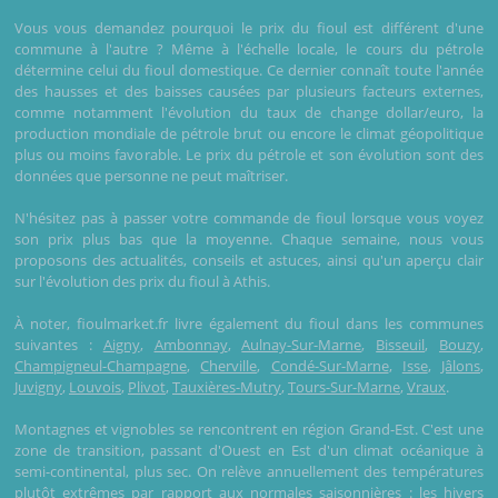
Vous vous demandez pourquoi le prix du fioul est différent d'une
commune à l'autre ? Même à l'échelle locale, le cours du pétrole
détermine celui du fioul domestique. Ce dernier connaît toute l'année
des hausses et des baisses causées par plusieurs facteurs externes,
comme notamment l'évolution du taux de change dollar/euro, la
production mondiale de pétrole brut ou encore le climat géopolitique
plus ou moins favorable. Le prix du pétrole et son évolution sont des
données que personne ne peut maîtriser.
N'hésitez pas à passer votre commande de fioul lorsque vous voyez
son prix plus bas que la moyenne. Chaque semaine, nous vous
proposons des actualités, conseils et astuces, ainsi qu'un aperçu clair
sur l'évolution des prix du fioul à Athis.
À noter, fioulmarket.fr livre également du fioul dans les communes
suivantes :
Aigny
,
Ambonnay
,
Aulnay-Sur-Marne
,
Bisseuil
,
Bouzy
,
Champigneul-Champagne
,
Cherville
,
Condé-Sur-Marne
,
Isse
,
Jâlons
,
Juvigny
,
Louvois
,
Plivot
,
Tauxières-Mutry
,
Tours-Sur-Marne
,
Vraux
.
Montagnes et vignobles se rencontrent en région Grand-Est. C'est une
zone de transition, passant d'Ouest en Est d'un climat océanique à
semi-continental, plus sec. On relève annuellement des températures
plutôt extrêmes par rapport aux normales saisonnières : les hivers