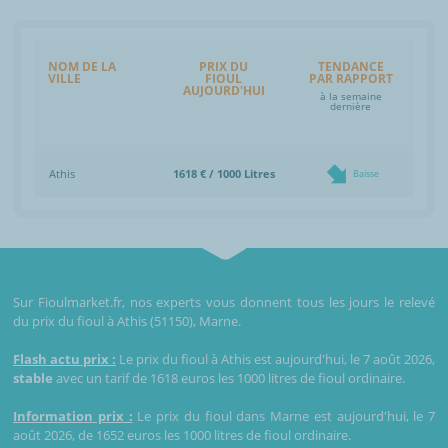
NOM DE LA
PRIX DU
TENDANCE
VILLE
FIOUL
PAR RAPPORT
AUJOURD'HUI
à la semaine
dernière
Athis
1618 € / 1000 Litres
Baisse
Sur Fioulmarket.fr, nos experts vous donnent tous les jours le relevé
du prix du fioul à Athis (51150), Marne.
Flash actu prix :
Le prix du fioul à Athis est aujourd'hui, le 7 août 2026,
stable
avec un tarif de 1618 euros les 1000 litres de fioul ordinaire.
Information prix :
Le prix du fioul dans Marne est aujourd'hui, le 7
août 2026, de 1652 euros les 1000 litres de fioul ordinaire.