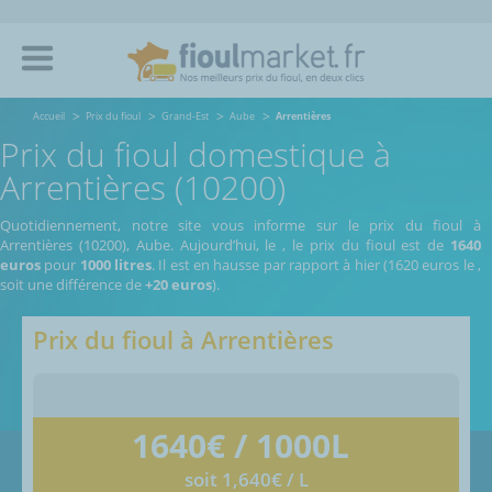
Accueil
Prix du fioul
Grand-Est
Aube
Arrentières
Prix du fioul domestique à
Arrentières (10200)
Quotidiennement, notre site vous informe sur le prix du fioul à
Arrentières (10200), Aube.
Aujourd’hui, le
,
le prix du fioul est de
1640
euros
pour
1000 litres
. Il est en hausse par rapport à hier (1620 euros le
,
soit une différence de
+20 euros
).
Prix du fioul à
Arrentières
1640
€ / 1000L
soit 1,640€ / L