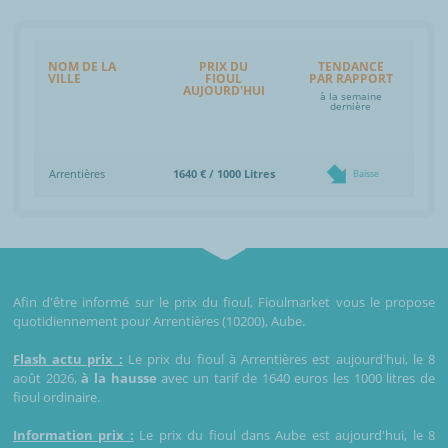
NOM DE LA
PRIX DU
TENDANCE
VILLE
FIOUL
PAR RAPPORT
AUJOURD'HUI
à la semaine
dernière
Arrentières
1640 € / 1000 Litres
Baisse
Afin d'être informé sur le prix du fioul, Fioulmarket vous le propose
quotidiennement pour Arrentières (10200), Aube.
Flash actu prix :
Le prix du fioul à Arrentières est aujourd'hui, le 8
août 2026,
à la hausse
avec un tarif de 1640 euros les 1000 litres de
fioul ordinaire.
Information prix :
Le prix du fioul dans Aube est aujourd'hui, le 8