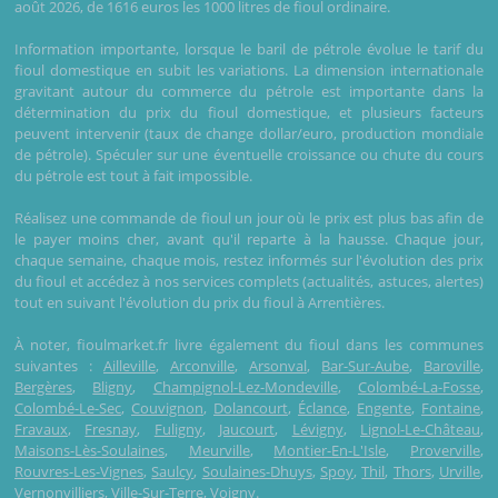
août 2026, de 1616 euros les 1000 litres de fioul ordinaire.
Information importante, lorsque le baril de pétrole évolue le tarif du
fioul domestique en subit les variations. La dimension internationale
gravitant autour du commerce du pétrole est importante dans la
détermination du prix du fioul domestique, et plusieurs facteurs
peuvent intervenir (taux de change dollar/euro, production mondiale
de pétrole). Spéculer sur une éventuelle croissance ou chute du cours
du pétrole est tout à fait impossible.
Réalisez une commande de fioul un jour où le prix est plus bas afin de
le payer moins cher, avant qu'il reparte à la hausse. Chaque jour,
chaque semaine, chaque mois, restez informés sur l'évolution des prix
du fioul et accédez à nos services complets (actualités, astuces, alertes)
tout en suivant l'évolution du prix du fioul à Arrentières.
À noter, fioulmarket.fr livre également du fioul dans les communes
suivantes :
Ailleville
,
Arconville
,
Arsonval
,
Bar-Sur-Aube
,
Baroville
,
Bergères
,
Bligny
,
Champignol-Lez-Mondeville
,
Colombé-La-Fosse
,
Colombé-Le-Sec
,
Couvignon
,
Dolancourt
,
Éclance
,
Engente
,
Fontaine
,
Fravaux
,
Fresnay
,
Fuligny
,
Jaucourt
,
Lévigny
,
Lignol-Le-Château
,
Maisons-Lès-Soulaines
,
Meurville
,
Montier-En-L'Isle
,
Proverville
,
Rouvres-Les-Vignes
,
Saulcy
,
Soulaines-Dhuys
,
Spoy
,
Thil
,
Thors
,
Urville
,
Vernonvilliers
,
Ville-Sur-Terre
,
Voigny
.