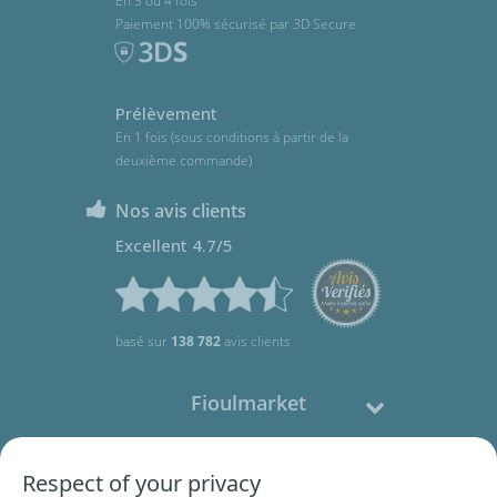
En 3 ou 4 fois
Paiement 100% sécurisé par 3D Secure
Prélèvement
En 1 fois (sous conditions à partir de la
deuxième commande)
Nos avis clients
Excellent 4.7/5
basé sur
138 782
avis clients
Fioulmarket
Fioul domestique
Respect of your privacy