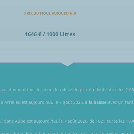
PRIX DU FIOUL AUJOURD'HUI
1646 € / 1000 Litres
ous donnent tous les jours le relevé du prix du fioul à Arrelles (10
 à Arrelles est aujourd'hui, le 7 août 2026,
à la baisse
avec un tarif
ul dans Aube est aujourd'hui, le 7 août 2026, de 1621 euros les 1000 
ioul domestique dépend du cours du pétrole, et impacte même votre l