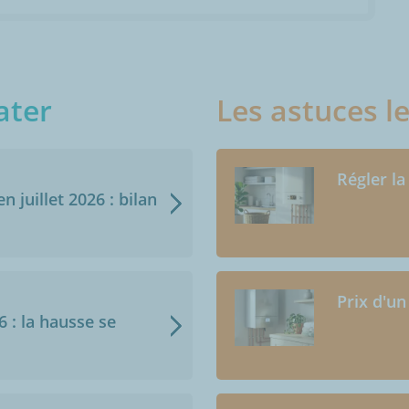
ater
Les astuces l
Régler la
n juillet 2026 : bilan
Prix d'un
6 : la hausse se