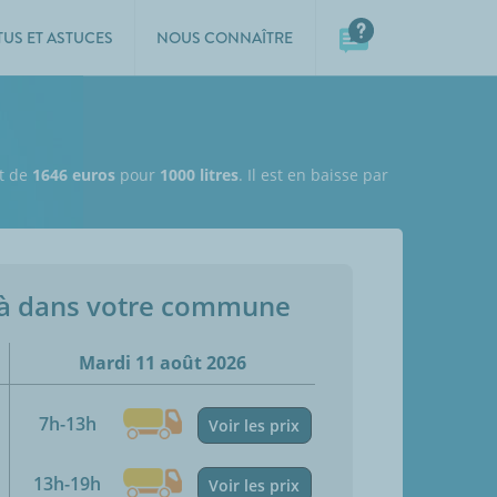
TUS ET ASTUCES
NOUS CONNAÎTRE
st de
1646 euros
pour
1000 litres
. Il est en baisse par
jà dans votre commune
Mardi 11 août 2026
7h-13h
Voir les prix
13h-19h
Voir les prix