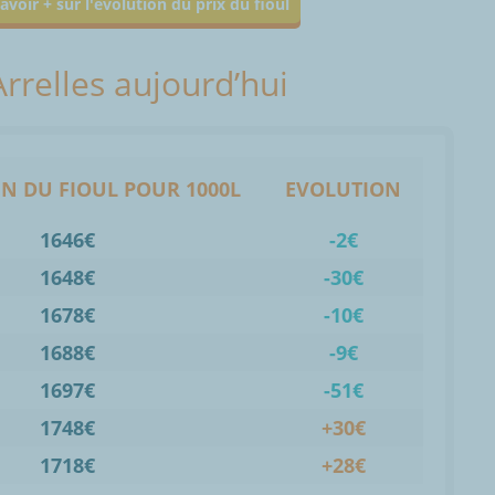
avoir + sur l'évolution du prix du fioul
Arrelles aujourd’hui
N DU FIOUL POUR 1000L
EVOLUTION
1646€
-2€
1648€
-30€
1678€
-10€
1688€
-9€
1697€
-51€
1748€
+30€
1718€
+28€