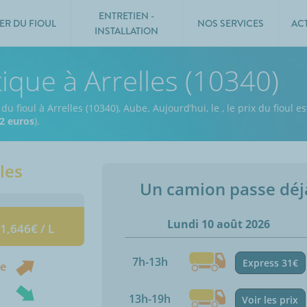
ENTRETIEN -
ER DU FIOUL
NOS SERVICES
AC
INSTALLATION
ique à Arrelles (10340)
du fioul à Arrelles (10340), Aube.
Aujourd’hui, le
,
le prix du fioul e
2 euros
).
les
Un camion passe dé
Lundi 10 août 2026
 1,646€ / L
7h-13h
Express 31€
ne
13h-19h
Voir les prix