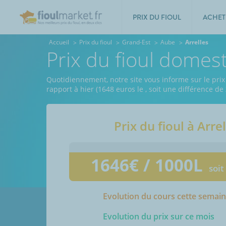
PRIX DU FIOUL
ACHET
Accueil
Prix du fioul
Grand-Est
Aube
Arrelles
Prix du fioul domest
Quotidiennement, notre site vous informe sur le prix 
rapport à hier (1648 euros le
, soit une différence de
Prix du fioul à
Arrel
1646
€ / 1000L
soit
Evolution du cours cette semai
Evolution du prix sur ce mois