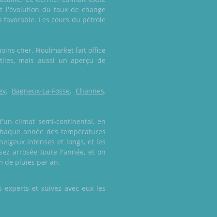
 l'évolution du taux de change
s favorable. Les cours du pétrole
ins cher. Fioulmarket fait office
utiles, mais aussi un aperçu de
ey
,
Bagneux-La-Fosse
,
Channes
,
d'un climat semi-continental, en
 chaque année des températures
eigeux intenses et longs, et les
sez arrosée toute l'année, et on
m de pluies par an.
 experts et suivez avec eux les