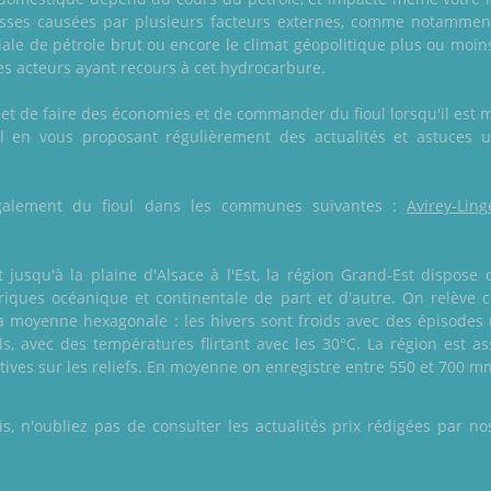
isses causées par plusieurs facteurs externes, comme notamment
ale de pétrole brut ou encore le climat géopolitique plus ou moin
es acteurs ayant recours à cet hydrocarbure.
et de faire des économies et de commander du fioul lorsqu'il est mo
ul en vous proposant régulièrement des actualités et astuces 
e également du fioul dans les communes suivantes :
Avirey-Ling
usqu'à la plaine d'Alsace à l'Est, la région Grand-Est dispose 
riques océanique et continentale de part et d'autre. On relève
a moyenne hexagonale : les hivers sont froids avec des épisodes n
s, avec des températures flirtant avec les 30°C. La région est as
ctives sur les reliefs. En moyenne on enregistre entre 550 et 700 m
 n'oubliez pas de consulter les actualités prix rédigées par nos