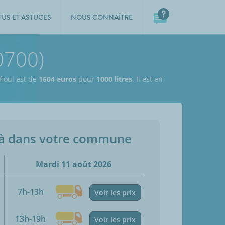
TUS ET ASTUCES
NOUS CONNAÎTRE
0700)
fioul est de
1604 euros
pour
1000 litres
. Il est en
jà dans votre commune
Mardi 11 août 2026
7h-13h
Voir les prix
13h-19h
Voir les prix