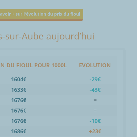
avoir + sur l'évolution du prix du fioul
is-sur-Aube aujourd’hui
N DU FIOUL POUR 1000L
EVOLUTION
1604€
-29€
1633€
-43€
1676€
=
1676€
=
1676€
-10€
1686€
+23€