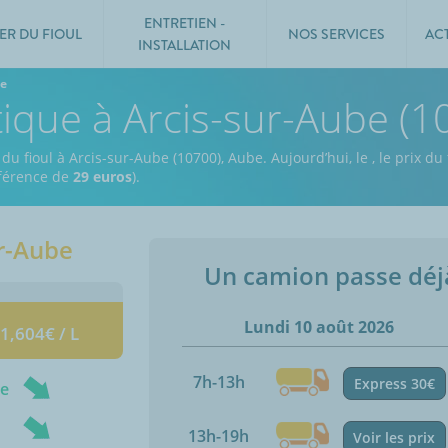
ENTRETIEN -
ER DU FIOUL
NOS SERVICES
AC
INSTALLATION
be
tique à Arcis-sur-Aube (1
 du fioul à Arcis-sur-Aube (10700), Aube.
Aujourd’hui, le
,
le prix du 
ifférence de
29 euros
).
ur-Aube
Un camion passe dé
Lundi 10 août 2026
 1,604€ / L
7h-13h
Express 30€
ne
13h-19h
Voir les prix