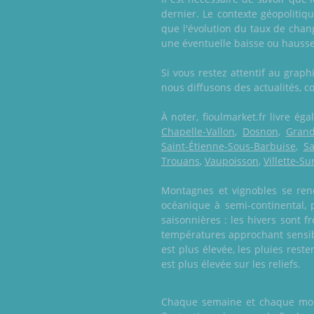
dernier. Le contexte géopoliti
que l'évolution du taux de chan
une éventuelle baisse ou hausse
Si vous restez attentif au gra
nous diffusons des actualités, co
À noter, fioulmarket.fr livre é
Chapelle-Vallon
,
Dosnon
,
Grand
Saint-Étienne-Sous-Barbuise
,
Sa
Trouans
,
Vaupoisson
,
Villette-S
Montagnes et vignobles se renc
océanique à semi-continental,
saisonnières : les hivers sont f
températures approchant sensib
est plus élevée, les pluies res
est plus élevée sur les reliefs.
Chaque semaine et chaque mois,