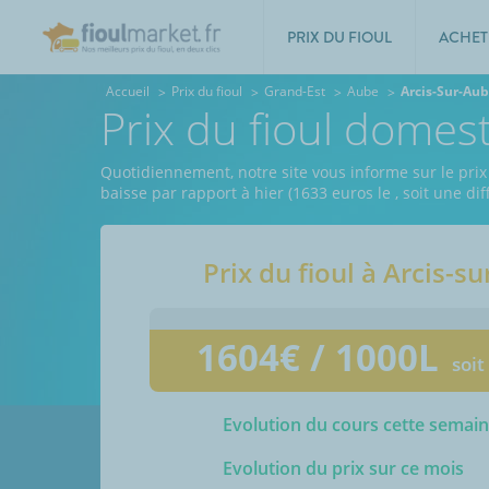
PRIX DU FIOUL
ACHET
Accueil
Prix du fioul
Grand-Est
Aube
Arcis-Sur-Au
Prix du fioul domes
Quotidiennement, notre site vous informe sur le prix
baisse par rapport à hier (1633 euros le
, soit une d
Prix du fioul à
Arcis-s
1604
€ / 1000L
soit
Evolution du cours cette semai
Evolution du prix sur ce mois