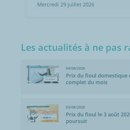
Mercredi 29 juillet 2026
Les actualités à ne pas r
04/08/2026
Prix du fioul domestique e
complet du mois
Anonymo
Arcis-Sur-Aube
03/08/2026
01/02/2015
Prix du fioul le 3 août 202
Point(s) positi
poursuit