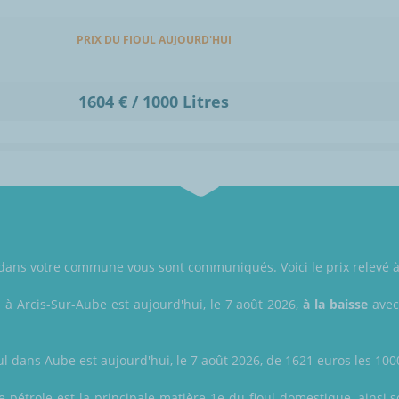
PRIX DU FIOUL AUJOURD'HUI
1604 € / 1000 Litres
ul dans votre commune vous sont communiqués. Voici le prix relevé 
l à Arcis-Sur-Aube est aujourd'hui, le 7 août 2026,
à la baisse
avec
ul dans Aube est aujourd'hui, le 7 août 2026, de 1621 euros les 1000 
le pétrole est la principale matière 1e du fioul domestique, ainsi 