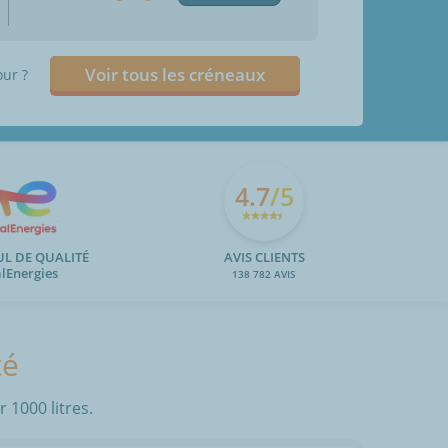
Voir tous les créneaux
our ?
4.7
/5
UL DE QUALITÉ
AVIS CLIENTS
alEnergies
138 782 AVIS
té
 1000 litres.