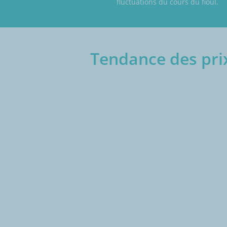
fluctuations du cours du fioul.
Tendance des prix
€/1