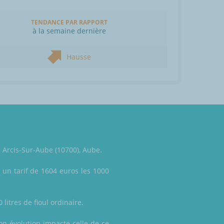
TENDANCE PAR RAPPORT
à la semaine dernière
Hausse
à Arcis-Sur-Aube (10700), Aube.
 un tarif de 1604 euros les 1000
litres de fioul ordinaire.
son évolution impacte celle de ce