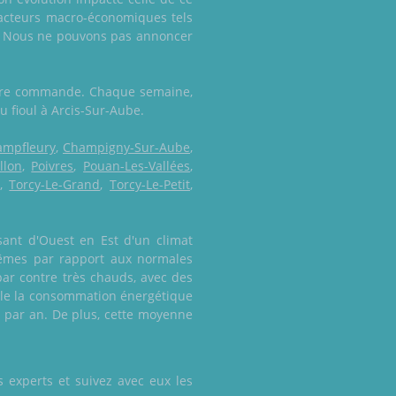
facteurs macro-économiques tels
it. Nous ne pouvons pas annoncer
votre commande. Chaque semaine,
du fioul à Arcis-Sur-Aube.
ampfleury
,
Champigny-Sur-Aube
,
llon
,
Poivres
,
Pouan-Les-Vallées
,
,
Torcy-Le-Grand
,
Torcy-Le-Petit
,
sant d'Ouest en Est d'un climat
rêmes par rapport aux normales
 par contre très chauds, avec des
lle la consommation énergétique
u par an. De plus, cette moyenne
 experts et suivez avec eux les