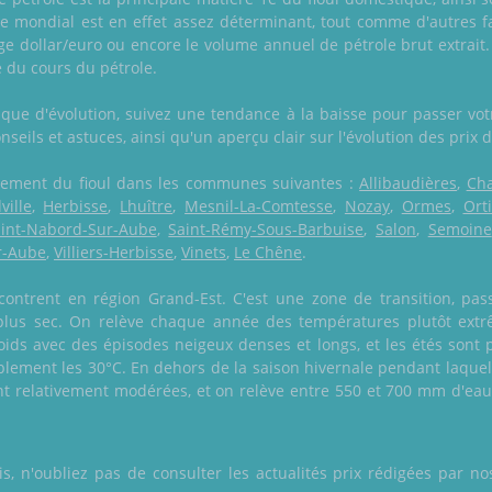
que mondial est en effet assez déterminant, tout comme d'autres 
ge dollar/euro ou encore le volume annuel de pétrole brut extra
 du cours du pétrole.
phique d'évolution, suivez une tendance à la baisse pour passer 
nseils et astuces, ainsi qu'un aperçu clair sur l'évolution des prix 
galement du fioul dans les communes suivantes :
Allibaudières
,
Ch
ville
,
Herbisse
,
Lhuître
,
Mesnil-La-Comtesse
,
Nozay
,
Ormes
,
Orti
int-Nabord-Sur-Aube
,
Saint-Rémy-Sous-Barbuise
,
Salon
,
Semoine
ur-Aube
,
Villiers-Herbisse
,
Vinets
,
Le Chêne
.
ontrent en région Grand-Est. C'est une zone de transition, pas
 plus sec. On relève chaque année des températures plutôt ext
roids avec des épisodes neigeux denses et longs, et les étés sont
lement les 30°C. En dehors de la saison hivernale pendant laque
tent relativement modérées, et on relève entre 550 et 700 mm d'ea
 n'oubliez pas de consulter les actualités prix rédigées par nos