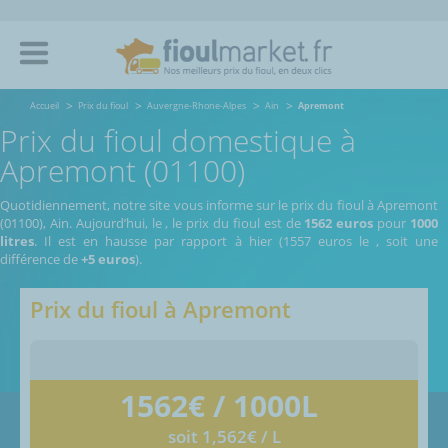
Accueil
Prix du fioul
Auvergne-Rhone-Alpes
Ain
Apremont
Prix du fioul domestique à
Apremont (01100)
Quotidiennement, notre site vous informe sur le prix du fioul à Apremont
(01100), Ain.
Aujourd’hui, le
,
le prix du fioul est de
1562 euros
pour
1000
litres
. Il est en hausse par rapport à hier (1557 euros le
, soit une
différence de
+5 euros
).
Prix du fioul à
Apremont
1562
€ / 1000L
soit 1,562€ / L