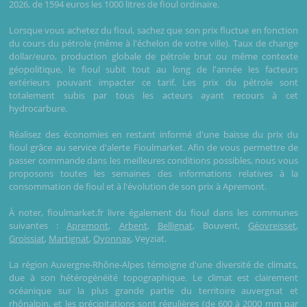
2026, de 1594 euros les 1000 litres de fioul ordinaire.
Lorsque vous achetez du fioul, sachez que son prix fluctue en fonction
du cours du pétrole (même à l'échelon de votre ville). Taux de change
dollar/euro, production globale de pétrole brut ou même contexte
géopolitique, le fioul subit tout au long de l'année les facteurs
extérieurs pouvant impacter ce tarif. Les prix du pétrole sont
totalement subis par tous les acteurs ayant recours à cet
hydrocarbure.
Réalisez des économies en restant informé d'une baisse du prix du
fioul grâce au service d'alerte Fioulmarket. Afin de vous permettre de
passer commande dans les meilleures conditions possibles, nous vous
proposons toutes les semaines des informations relatives à la
consommation de fioul et à l'évolution de son prix à Apremont.
À noter, fioulmarket.fr livre également du fioul dans les communes
suivantes :
Apremont
,
Arbent
,
Bellignat
, Bouvent,
Géovreisset
,
Groissiat
,
Martignat
,
Oyonnax
, Veyziat.
La région Auvergne-Rhône-Alpes témoigne d'une diversité de climats,
due à son hétérogénéité topographique. Le climat est clairement
océanique sur la plus grande partie du territoire auvergnat et
rhônalpin, et les précipitations sont régulières (de 600 à 2000 mm par