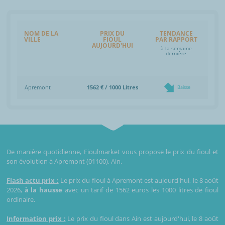
NOM DE LA
PRIX DU
TENDANCE
VILLE
FIOUL
PAR RAPPORT
AUJOURD'HUI
à la semaine
dernière
Apremont
1562 € / 1000 Litres
Baisse
De manière quotidienne, Fioulmarket vous propose le prix du fioul et
son évolution à Apremont (01100), Ain.
Flash actu prix :
Le prix du fioul à Apremont est aujourd'hui, le 8 août
2026,
à la hausse
avec un tarif de 1562 euros les 1000 litres de fioul
ordinaire.
Information prix :
Le prix du fioul dans Ain est aujourd'hui, le 8 août