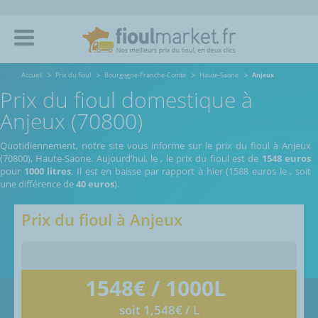
Accueil
Prix du fioul
Bourgogne-Franche-Comte
Haute-Saone
Anjeux
Prix du fioul domestique à
Anjeux (70800)
Quotidiennement, notre site vous informe sur le prix du fioul à Anjeux
(70800), Haute-Saone.
Aujourd’hui, le
,
le prix du fioul est de
1548 euros
pour
1000 litres
. Il est en baisse par rapport à hier (1588 euros le
, soit
une différence de
40 euros
).
Prix du fioul à
Anjeux
1548
€ / 1000L
soit 1,548€ / L