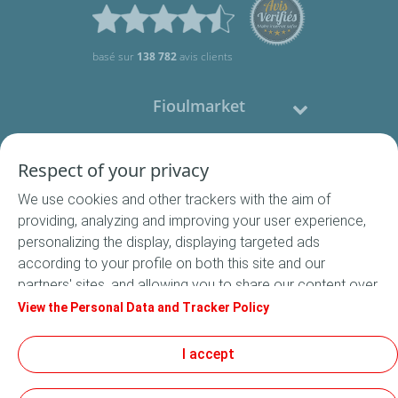
basé sur
138 782
avis clients
Fioulmarket
Fioul domestique
Respect of your privacy
We use cookies and other trackers with the aim of
Nous contacter
providing, analyzing and improving your user experience,
personalizing the display, displaying targeted ads
Suivez-nous
according to your profile on both this site and our
partners' sites, and allowing you to share our content over
social media. In accordance with French legislation,
View the Personal Data and Tracker Policy
certain audience measurement cookies are stored by
default. You can change your cookie settings at any time
I accept
Conditions Générales de Vente
by clicking on the "Manage my cookies" button. By clicking
Conditions générales d'utilisation
on the "Accept" button, you agree that we may store all