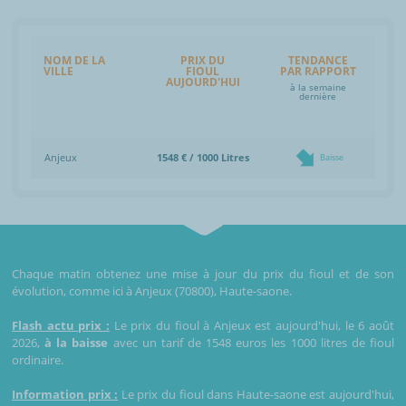
NOM DE LA
PRIX DU
TENDANCE
VILLE
FIOUL
PAR RAPPORT
AUJOURD'HUI
à la semaine
dernière
Anjeux
1548 € / 1000 Litres
Baisse
Chaque matin obtenez une mise à jour du prix du fioul et de son
évolution, comme ici à Anjeux (70800), Haute-saone.
Flash actu prix :
Le prix du fioul à Anjeux est aujourd'hui, le 6 août
2026,
à la baisse
avec un tarif de 1548 euros les 1000 litres de fioul
ordinaire.
Information prix :
Le prix du fioul dans Haute-saone est aujourd'hui,