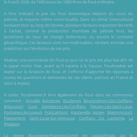
le 6 août 2026, de 1603 euros les 1000 litres de fioul ordinaire.
A titre indicatif, le prix du fioul domestique dépend du cours du
pétrole, et impacte même votre localité. Dans un climat international
évoluant tout au long de l'année, plusieurs facteurs impactent les tarifs
à l'achat, comme la production mondiale de pétrole brut, les
évolutions du taux de change dollar/euro, ou encore le contexte
géopolitique. Ces facteurs sont non maîtrisables, rendant erronée une
prédiction sur l'évolution de ces prix.
Réalisez une commande de fioul un jour où le prix est plus bas afin de
le payer moins cher, avant qu'il reparte à la hausse. Fioulmarket est
leader sur la livraison de fioul, et s'efforce d'apporter les réponses à
toutes les questions et demandes de ses clients, partout en France et
donc à Anjeux.
À noter, fioulmarket.fr livre également du fioul dans les communes
suivantes :
Ainvelle
,
Bassigney
,
Bouligney
,
Bourguignon-Lès-Conflans
,
Briaucourt
,
Cuve
,
Dampierre-Lès-Conflans
,
Fleurey-Lès-Saint-Loup
,
Fontaine-Lès-Luxeuil
,
Francalmont
,
Hautevelle
,
Jasney
,
Magnoncourt
,
Plainemont
,
Saint-Loup-Sur-Semouse
,
Conflans Sur Lanterne
,
La
Pisseure
.
La région Bourgogne-Franche-Comté est caractértisée par le