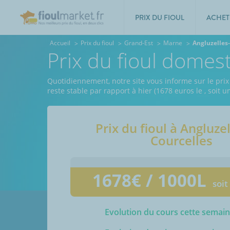
PRIX DU FIOUL
ACHET
Accueil
Prix du fioul
Grand-Est
Marne
Angluzelles-
Prix du fioul domes
Quotidiennement, notre site vous informe sur le prix
reste stable par rapport à hier (1678 euros le
, soit 
Prix du fioul à
Angluzel
Courcelles
1678
€ / 1000L
soit
Evolution du cours cette semai