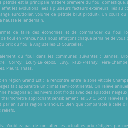
le pétrole est la principale matière première du fioul domestique, 
n effet les évolutions liées à plusieurs facteurs extérieurs, liés au
hange euro/dollar, volume de pétrole brut produit). Un cours du
 la hausse le lendemain.
permet de faire des économies et de commander du fioul lor
n de fioul en France, nous nous efforçons chaque semaine de vous p
 du prix du fioul à Angluzelles-Et-Courcelles.
 également du fioul dans les communes suivantes :
Bannes
,
Bro
tre
,
Corroy
,
Écury-Le-Repos
,
Euvy
,
Faux-Fresnay
,
Fère-Champe
es
,
Pleurs
,
Thaas
.
n région Grand Est : la rencontre entre la zone viticole Champe
 Vosges fait apparaître un climat semi-continental. On relève annu
ne hexagonale : les hivers sont froids avec des épisodes neigeux d
un thermomètre approchant sensiblement les 30°C. Sont relevées
 par an sur la région Grand-Est. Bien que comparable à celle d'Il
 reliefs.
 n'oubliez pas de consulter les actualités prix rédigées par nos