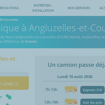
ENTRETIEN -
ER DU FIOUL
NOS SERVICES
AC
INSTALLATION
Et-Courcelles
tique à Angluzelles-et-Co
 du fioul à Angluzelles-et-Courcelles (51230), Marne.
Aujourd’hui, l
une différence de
0 euro
).
les-et-
Un camion passe dé
Lundi 10 août 2026
 1,678€ / L
7h-13h
Express 31€
ne
13h-19h
Voir les prix