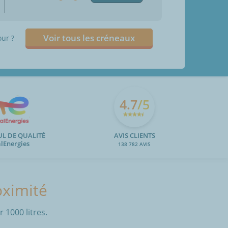
Voir tous les créneaux
our ?
4.7
/5
UL DE QUALITÉ
AVIS CLIENTS
alEnergies
138 782 AVIS
oximité
 1000 litres.