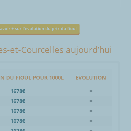
avoir + sur l'évolution du prix du fioul
les-et-Courcelles aujourd’hui
N DU FIOUL POUR 1000L
EVOLUTION
1678€
=
1678€
=
1678€
=
1678€
=
1678€
=