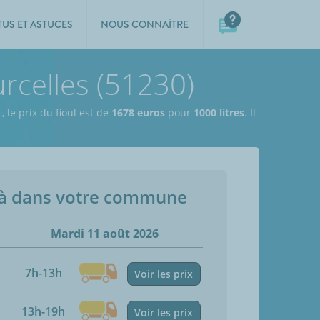
TUS ET ASTUCES
NOUS CONNAÎTRE
urcelles (51230)
e
,
le prix du fioul est de
1678 euros
pour
1000 litres
. Il
jà dans votre commune
Mardi 11 août 2026
7h-13h
Voir les prix
13h-19h
Voir les prix