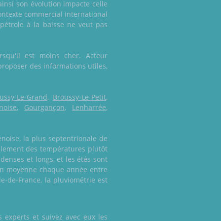
ainsi son évolution impacte celle
 contexte commercial international
 pétrole à la baisse ne veut pas
squ'il est moins cher. Acteur
roposer des informations utiles,
ussy-Le-Grand
,
Broussy-Le-Petit
,
noise
,
Gourgançon
,
Lenharrée
,
noise, la plus septentrionale de
ellement des températures plutôt
enses et longs, et les étés sont
 en moyenne chaque année entre
e-de-France, la pluviométrie est
 experts et suivez avec eux les