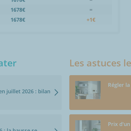
1678€
=
1678€
+1€
ater
Les astuces l
Régler la
n juillet 2026 : bilan
Prix d'un
6 : la hausse se