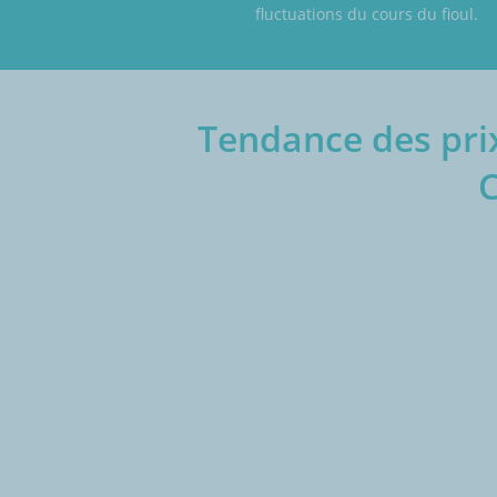
fluctuations du cours du fioul.
Tendance des prix
C
€/1