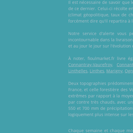
Il est nécessaire de savoir que 
de ce dernier. Celui-ci récolte e
(climat géopolitique, taux de c
forcément dire qu'il repartira à
Notre service d'alerte vous 
incontournable dans la livraiso
et au jour le jour sur l'évolution
À noter, fioulmarket.fr livre
Connantray-Vaurefroy
,
Connan
Linthelles
,
Linthes
,
Marigny
,
Ogn
Deux topographies prédominent e
France, et celle forestière des
extrêmes par rapport à la moyen
par contre très chauds, avec 
550 et 700 mm de précipitations
logiquement plus intense sur les
Chaque semaine et chaque mois,