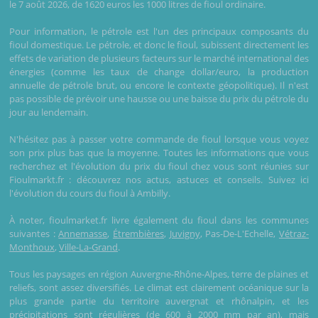
le 7 août 2026, de 1620 euros les 1000 litres de fioul ordinaire.
Pour information, le pétrole est l'un des principaux composants du
fioul domestique. Le pétrole, et donc le fioul, subissent directement les
effets de variation de plusieurs facteurs sur le marché international des
énergies (comme les taux de change dollar/euro, la production
annuelle de pétrole brut, ou encore le contexte géopolitique). Il n'est
pas possible de prévoir une hausse ou une baisse du prix du pétrole du
jour au lendemain.
N'hésitez pas à passer votre commande de fioul lorsque vous voyez
son prix plus bas que la moyenne. Toutes les informations que vous
recherchez et l'évolution du prix du fioul chez vous sont réunies sur
Fioulmarkt.fr : découvrez nos actus, astuces et conseils. Suivez ici
l'évolution du cours du fioul à Ambilly.
À noter, fioulmarket.fr livre également du fioul dans les communes
suivantes :
Annemasse
,
Étrembières
,
Juvigny
, Pas-De-L'Echelle,
Vétraz-
Monthoux
,
Ville-La-Grand
.
Tous les paysages en région Auvergne-Rhône-Alpes, terre de plaines et
reliefs, sont assez diversifiés. Le climat est clairement océanique sur la
plus grande partie du territoire auvergnat et rhônalpin, et les
précipitations sont régulières (de 600 à 2000 mm par an), mais