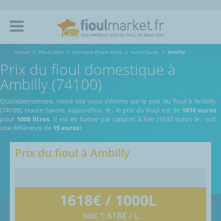
Accueil
Prix du fioul
Auvergne-Rhone-Alpes
Haute-Savoie
Ambilly
Prix du fioul domestique à
Ambilly (74100)
Quotidiennement, notre site vous informe sur le prix du fioul à Ambilly
(74100), Haute-Savoie.
Aujourd’hui, le
,
le prix du fioul est de
1618 euros
pour
1000 litres
. Il est en baisse par rapport à hier (1633 euros le
, soit
une différence de
15 euros
).
Prix du fioul à
Ambilly
1618
€ / 1000L
soit 1,618€ / L