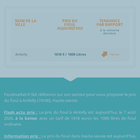
NOM DE LA
PRIX DU
TENDANCE
VILLE
FIOUL
PAR RAPPORT
AUJOURD'HUI
à la semaine
dernière
Ambilly
1618 € / 1000 Litres
Hausse
Fioulmarket.fr fait référence sur son secteur pour vous proposer le prix
du fioul à Ambilly (74100), Haute-savoie.
Flash actu prix :
Le prix du fioul à Ambilly est aujourd'hui, le 7 août
2026,
à la baisse
avec un tarif de 1618 euros les 1000 litres de fioul
ordinaire.
Information prix :
Le prix du fioul dans Haute-savoie est aujourd'hui,