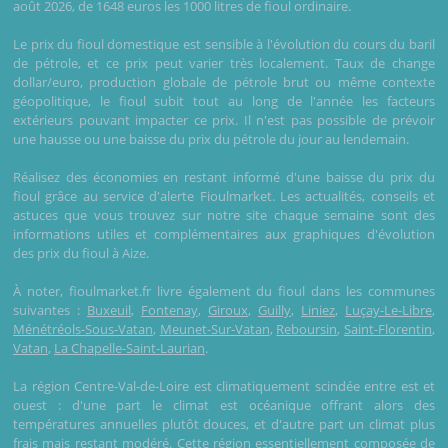
août 2026, de 1648 euros les 1000 litres de fioul ordinaire.
Le prix du fioul domestique est sensible à l'évolution du cours du baril
de pétrole, et ce prix peut varier très localement. Taux de change
dollar/euro, production globale de pétrole brut ou même contexte
géopolitique, le fioul subit tout au long de l'année les facteurs
extérieurs pouvant impacter ce prix. Il n'est pas possible de prévoir
une hausse ou une baisse du prix du pétrole du jour au lendemain.
Réalisez des économies en restant informé d'une baisse du prix du
fioul grâce au service d'alerte Fioulmarket. Les actualités, conseils et
astuces que vous trouvez sur notre site chaque semaine sont des
informations utiles et complémentaires aux graphiques d'évolution
des prix du fioul à Aize.
À noter, fioulmarket.fr livre également du fioul dans les communes
suivantes :
Buxeuil
,
Fontenay
,
Giroux
,
Guilly
,
Liniez
,
Luçay-Le-Libre
,
Ménétréols-Sous-Vatan
,
Meunet-Sur-Vatan
,
Reboursin
,
Saint-Florentin
,
Vatan
,
La Chapelle-Saint-Laurian
.
La région Centre-Val-de-Loire est climatiquement scindée entre est et
ouest : d'une part le climat est océanique offrant alors des
températures annuelles plutôt douces, et d'autre part un climat plus
frais mais restant modéré. Cette région essentiellement composée de