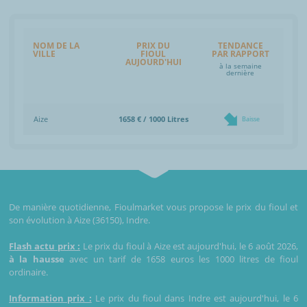
NOM DE LA
PRIX DU
TENDANCE
VILLE
FIOUL
PAR RAPPORT
AUJOURD'HUI
à la semaine
dernière
Aize
1658 € / 1000 Litres
Baisse
De manière quotidienne, Fioulmarket vous propose le prix du fioul et
son évolution à Aize (36150), Indre.
Flash actu prix :
Le prix du fioul à Aize est aujourd'hui, le 6 août 2026,
à la hausse
avec un tarif de 1658 euros les 1000 litres de fioul
ordinaire.
Information prix :
Le prix du fioul dans Indre est aujourd'hui, le 6