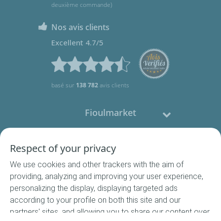
deuxième commande)
Nos avis clients
Excellent 4.7/5
basé sur
138 782
avis clients
Fioulmarket
Fioul domestique
Respect of your privacy
We use cookies and other trackers with the aim of
Nous contacter
providing, analyzing and improving your user experience,
personalizing the display, displaying targeted ads
Suivez-nous
according to your profile on both this site and our
partners' sites, and allowing you to share our content over