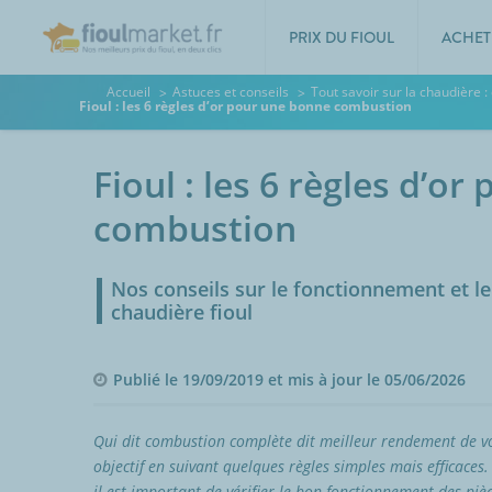
PRIX DU FIOUL
ACHET
Accueil
Astuces et conseils
Tout savoir sur la chaudière :
Fioul : les 6 règles d’or pour une bonne combustion
Fioul : les 6 règles d’o
combustion
Nos conseils sur le fonctionnement et le
chaudière fioul
Publié le 19/09/2019 et mis à jour le 05/06/2026
Qui dit combustion complète dit meilleur rendement de votr
objectif en suivant quelques règles simples mais efficaces. 
il est important de vérifier le bon fonctionnement des pi