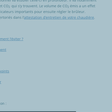
sionnel va étudier celle-ci en profondeur. Il va notamment
et CO
qui s’y trouvent. Le volume de CO
émis a un effet
2
2
dicateurs importants pour ensuite régler le brûleur.
rtoriés dans l’
attestation d’entretien de votre chaudière
.
ment l’éviter ?
ment
points
r
on :