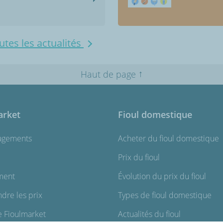
utes les actualités
↑
Haut de page
arket
Fioul domestique
agements
Acheter du fioul domestique
Prix du fioul
ment
Évolution du prix du fioul
re les prix
Types de fioul domestique
 Fioulmarket
Actualités du fioul