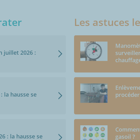
rater
Les astuces l
Manomètr
juillet 2026 :
surveille
chauffag
Enlèveme
 : la hausse se
procéder
Comment 
026 : la hausse se
gasoil ?