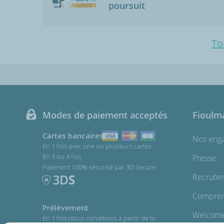
poursuit
To
Modes de paiement acceptés
Fioulm
Cartes bancaires
Nos eng
En 1 fois avec une ou plusieurs cartes
En 3 ou 4 fois
Presse
Paiement 100% sécurisé par 3D Secure
Recrute
Comprend
Prélèvement
Welcome
En 1 fois (sous conditions à partir de la