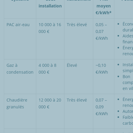
installation
moyen
€/kWh*
Écon
PAC air-eau
10 000 à 16
Très élevé
0,05 –
dura
000 €
0,07
Aide
€/kWh
finan
Éner
reno
Insta
Gaz à
4 000 à 8
Élevé
~0,10
simpl
condensation
000 €
€/kWh
Bon
comp
en vil
Éner
Chaudière
12 000 à 20
Très élevé
0,07 –
reno
granulés
000 €
0,09
Auto
€/kWh
Faibl
carb