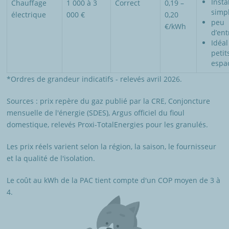
Insta
Chauffage
1 000 à 3
Correct
0,19 –
simpl
électrique
000 €
0,20
peu
€/kWh
d’ent
Idéal
petit
espa
*Ordres de grandeur indicatifs - relevés avril 2026.
Sources : prix repère du gaz publié par la CRE, Conjoncture
mensuelle de l'énergie (SDES), Argus officiel du fioul
domestique, relevés Proxi-TotalEnergies pour les granulés.
Les prix réels varient selon la région, la saison, le fournisseur
et la qualité de l'isolation.
Le coût au kWh de la PAC tient compte d'un COP moyen de 3 à
4.