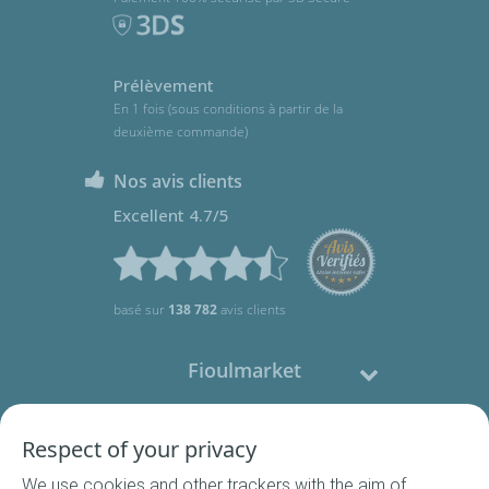
Prélèvement
En 1 fois (sous conditions à partir de la
deuxième commande)
Nos avis clients
Excellent 4.7/5
basé sur
138 782
avis clients
Fioulmarket
Fioul domestique
Respect of your privacy
We use cookies and other trackers with the aim of