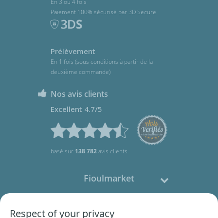
En 3 ou 4 fois
Paiement 100% sécurisé par 3D Secure
Prélèvement
En 1 fois (sous conditions à partir de la
deuxième commande)
Nos avis clients
Excellent 4.7/5
basé sur
138 782
avis clients
Fioulmarket
Fioul domestique
Respect of your privacy