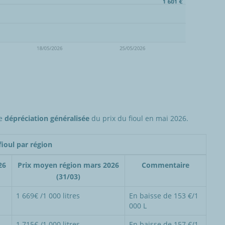
ne
dépréciation généralisée
du prix du fioul en mai 2026.
fioul par région
26
Prix moyen région mars 2026
Commentaire
(31/03)
1 669€ /1 000 litres
En baisse de 153 €/1
000 L
1 715€ /1 000 litres
En baisse de 157 €/1