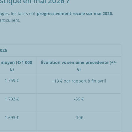
estique en mai 2026 ?
es, les tarifs ont
progressivement reculé sur mai 2026
,
rticuliers.
2026
x moyen (€/1 000
Évolution vs semaine précédente (+/-
L)
€)
1 759 €
+13 € par rapport à fin avril
1 703 €
-56 €
1 693 €
-10€