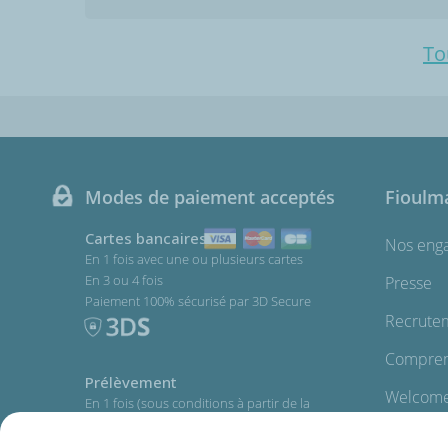
To
Modes de paiement acceptés
Fioulm
Cartes bancaires
Nos eng
En 1 fois avec une ou plusieurs cartes
En 3 ou 4 fois
Presse
Paiement 100% sécurisé par 3D Secure
Recrute
Comprend
Prélèvement
Welcome
En 1 fois (sous conditions à partir de la
deuxième commande)
Plan du s