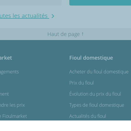
utes les actualités
↑
Haut de page
arket
Fioul domestique
agements
Acheter du fioul domestique
Prix du fioul
ment
Évolution du prix du fioul
re les prix
Types de fioul domestique
 Fioulmarket
Actualités du fioul
ite
Astuces et conseils