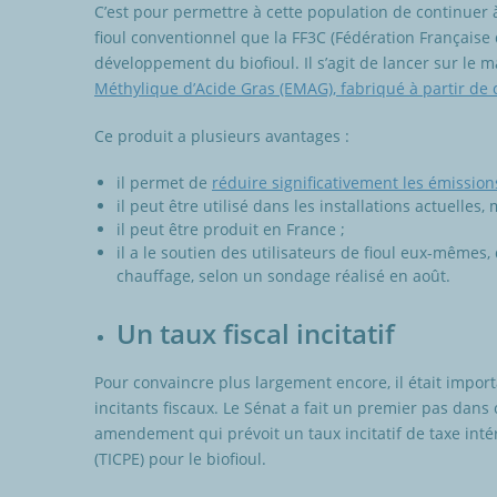
C’est pour permettre à cette population de continuer 
fioul conventionnel que la FF3C (Fédération Française
développement du biofioul. Il s’agit de lancer sur le
Méthylique d’Acide Gras (EMAG), fabriqué à partir de 
Ce produit a plusieurs avantages :
il permet de
réduire significativement les émissio
il peut être utilisé dans les installations actuell
il peut être produit en France ;
il a le soutien des utilisateurs de fioul eux-mêmes,
chauffage, selon un sondage réalisé en août.
Un taux fiscal incitatif
Pour convaincre plus largement encore, il était impor
incitants fiscaux. Le Sénat a fait un premier pas dans
amendement qui prévoit un taux incitatif de taxe int
(TICPE) pour le biofioul.